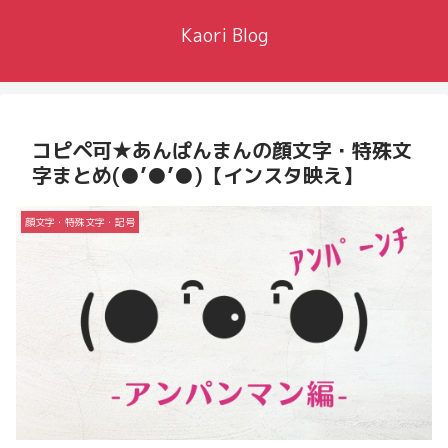
Kaori Blog
コピペ可★あんぱんまんの顔文字・特殊文
字まとめ(●’●’●)【インスタ映え】
顔文字・特殊文字・記号