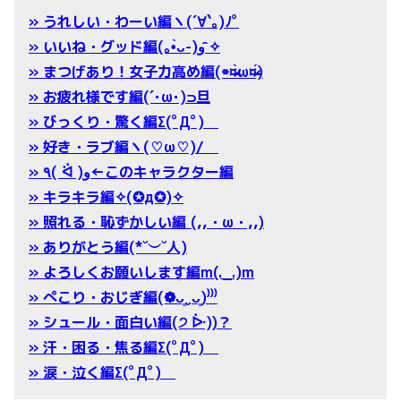
» うれしい・わーい編ヽ(´∀`｡)ﾉﾟ
» いいね・グッド編(｡•̀ᴗ-)و ̑̑✧
» まつげあり！女子力高め編(⌯¤̴̶̷̀ω¤̴̶̷́)
» お疲れ様です編(´･ω･)⊃旦
» びっくり・驚く編Σ(ﾟДﾟ)
» 好き・ラブ編ヽ(♡ω♡)/
» ٩( ᐛ )و←このキャラクター編
» キラキラ編✧(✪д✪)✧
» 照れる・恥ずかしい編 (,,・ω・,,)
» ありがとう編(*˘︶˘人)
» よろしくお願いします編m(._.)m
» ぺこり・おじぎ編(❁ᴗ͈ˬᴗ͈)⁾⁾⁾
» シュール・面白い編(੭ ᐕ))？
» 汗・困る・焦る編Σ(ﾟДﾟ)
» 涙・泣く編Σ(ﾟДﾟ)