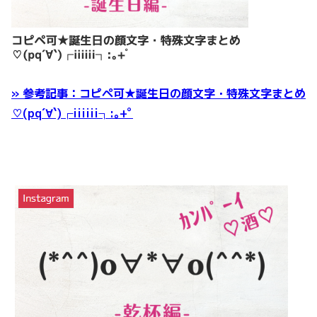
» 参考記事：コピペ可★誕生日の顔文字・特殊文字まとめ
♡(pq´∀`)┌iiiiii┐:｡+ﾟ