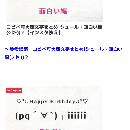
» 参考記事：コピペ可★顔文字まとめ!シュール・面白い
編(੭ ᐕ))？