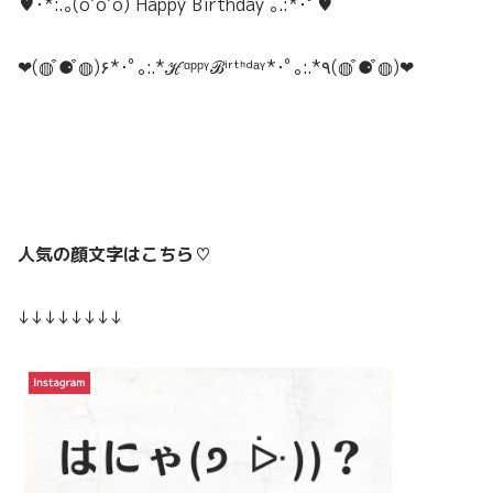
♥･*:.｡(o’o’o) Häppÿ Bïrthdäÿ ｡.:*･ﾟ♥
❤︎(◍ ͒⚈ ͒◍)۶*･ﾟ｡:.*ℋᵅᵖᵖᵞℬⁱʳᵗᑋᵈᵃᵞ*･ﾟ｡:.*٩(◍ ͒⚈ ͒◍)❤︎
人気の顔文字はこちら♡
↓↓↓↓↓↓↓↓