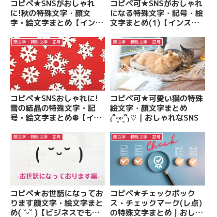
コピペ★SNSがおしゃれ
コピペ可★SNSがおしゃれ
に!秋の特殊文字・顔文
になる特殊文字・記号・絵
字・絵文字まとめ【インス
文字まとめ(1)【インスタ
タ映え】
映え】
顔文字・特殊文字・記号
顔文字・特殊文字・記号
コピペ★SNSおしゃれに!
コピペ可★可愛い猫の特殊
雪の結晶の特殊文字・記
絵文字・顔文字まとめ
号・絵文字まとめ❆【イン
₍˄·͈༝·͈˄₎♡｜おしゃれなSNS
スタ映え】
顔文字・特殊文字・記号
顔文字・特殊文字・記号
コピペ★お世話になってお
コピペ★チェックボック
ります顔文字・絵文字まと
ス・チェックマーク(レ点)
め( ˘ᵕ˘ )【ビジネスでも使
の特殊文字まとめ｜おしゃ