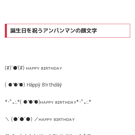
誕生日を祝うアンパンマンの顔文字
(#)’●'(#) ʜᴀᴘᴘʏ ʙɪʀᴛʜᴅᴀʏ︎︎
( ⚈ ̍̑⚈ ̍̑⚈) Häppÿ Bïrthdäÿ
*･ﾟ｡:.*( ⚈ ̍̑⚈ ̍̑⚈)ʜᴀᴘᴘʏ ʙɪʀᴛʜᴅᴀʏ︎︎*･ﾟ｡:.*
＼ (●’●’●) ／ʜᴀᴘᴘʏ ʙɪʀᴛʜᴅᴀʏ