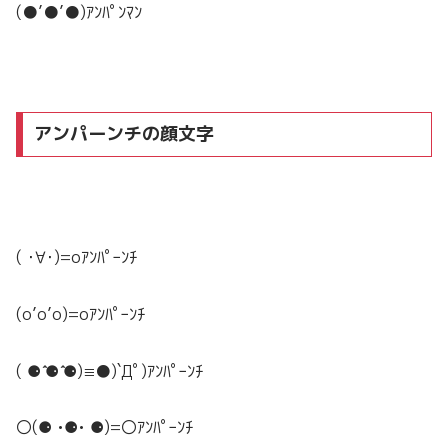
(●’●’●)ｱﾝﾊﾟﾝﾏﾝ
アンパーンチの顔文字
( ･∀･)=oｱﾝﾊﾟｰﾝﾁ
(o’o’o)=oｱﾝﾊﾟｰﾝﾁ
( ⚈ ̍̑⚈ ̍̑⚈)≡●)`Дﾟ)ｱﾝﾊﾟｰﾝﾁ
〇(⚈ •⚈• ⚈)=〇ｱﾝﾊﾟｰﾝﾁ