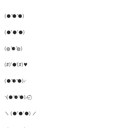
(● ̍̑● ̍̑●)
(●’●’●)
(◍ ͒⚈ ͒◍)
(#)’●'(#)♥
(● ̍̑⚈ ̍̑●)৴
৲(● ̍̑⚈ ̍̑●)৴⌣̈⃝
＼ (●’●’●) ／