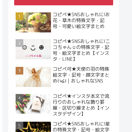
コピペ★SNSおしゃれに!お
花・草木の特殊文字・記
号・可愛い絵文字まとめ
コピペ★SNSおしゃれに!ニ
コちゃん☺︎の特殊文字・記
号・絵文字まとめ【インス
タ・LINE】
コピペ可★天使の羽の特殊
絵文字・記号・顔文字まと
め꒰ঌ໒꒱｜おしゃれなSNS
コピペ★インスタ本文で流
行りのおしゃれな飾り罫
線・区切り線まとめ【イン
スタデザイン】
コピペ★SNSおしゃれに!星
の特殊文字・記号・絵文字