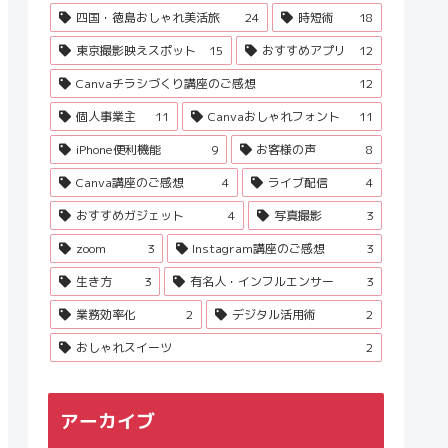
四国・徳島おしゃれ美活旅
24
時短術
18
東京撮影映えスポット
15
おすすめアプリ
12
Canvaチラシづくり講座のご感想
12
個人事業主
11
Canvaおしゃれフォント
11
iPhone便利機能
9
お客様の声
8
Canva講座のご感想
4
ライブ配信
4
おすすめガジェット
4
写真撮影
3
zoom
3
Instagram講座のご感想
3
生き方
3
有名人・インフルエンサー
3
業務効率化
2
デジタル活用術
2
おしゃれスイーツ
2
アーカイブ