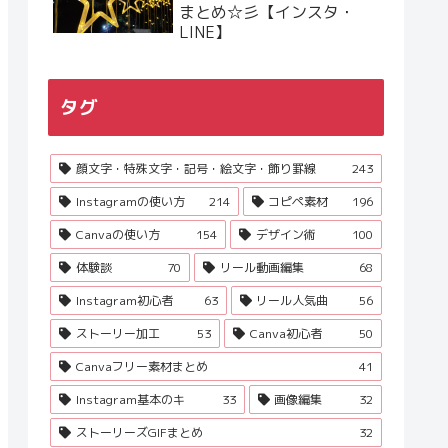
まとめ☆彡【インスタ・
LINE】
タグ
顔文字・特殊文字・記号・絵文字・飾り罫線
243
Instagramの使い方
214
コピペ素材
196
Canvaの使い方
154
デザイン術
100
体験談
70
リール動画編集
68
Instagram初心者
63
リール人気曲
56
ストーリー加工
53
Canva初心者
50
Canvaフリー素材まとめ
41
Instagram基本のキ
33
画像編集
32
ストーリーズGIFまとめ
32