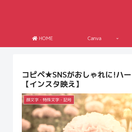
HOME
Canva
コピペ★SNSがおしゃれに!ハ
【インスタ映え】
顔文字・特殊文字・記号