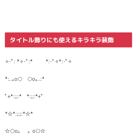
タイトル飾りにも使えるキラキラ装飾
✧･ﾟ: *✧･ﾟ:* *:･ﾟ✧*:･ﾟ✧
*:..｡o○ ○o｡..:*
ﾟ+*:;;:* *:;;:*+ﾟ
*☆*:;;;:*☆*
☆○o。 。o○☆