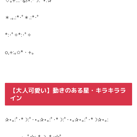
♡｡+..:*໒꒱⋆.*☽:ﾟ⋆.✰
＊.｡.:*･ﾟ＊.:*･ﾟ
*:･ﾟ✧*:･ﾟ✧
o,+:｡✩*・+｡
【大人可愛い】動きのある星・キラキララ
イン
✰⋆｡:ﾟ･*☽:ﾟ･⋆｡✰⋆｡:ﾟ･*☽:ﾟ･⋆｡✰⋆｡:ﾟ･*☽✰⋆｡:
─── ･ ｡ﾟ☆: *.☽ .* :☆ﾟ. ───