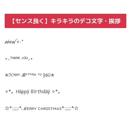
【センス良く】キラキラのデコ文字・挨拶
ꫛꫀꪝ✧‧˚
⋆⸜ᵀᴴᴬᴺᴷ ᵞᴼᵁ⸝⋆
✯ℋᵅᵖᵖᵞ ℬⁱʳᵗᑋᵈᵃᵞ ᵗᵒ ÿ٥ϋ✯
✧︎*。Häppÿ Bïrthdäÿ ✧︎*。
☆*:;;;:*ℳᴇʀʀʏ сʜʀɪsᴛᴍᴀs*:;;;:*☆