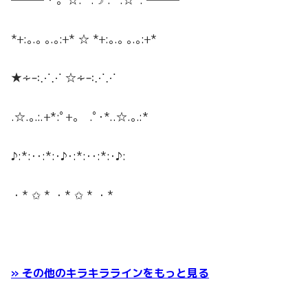
*+:｡.｡ ｡.｡:+* ☆ *+:｡.｡ ｡.｡:+*
★∻∹⋰⋰ ☆∻∹⋰⋰
.☆.｡.:.+*:ﾟ+｡ .ﾟ･*..☆.｡.:*
♪:*:･･:*:･♪･:*:･･:*:･♪:
・* ✩ * ・* ✩ * ・*
» その他のキラキララインをもっと見る