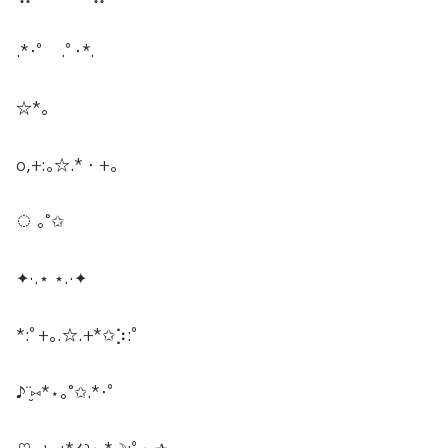
.*･ﾟ .ﾟ･*.
☆*。
o,+:｡☆.*・+｡
◌ ｡˚✩
✦·.⋆ ⋆.·✦
*:ﾟ+｡.☆.+*✩⡱:ﾟ
♪¨̮⑅*⋆｡˚✩.*･ﾟ