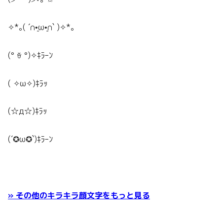
✧
*
｡
( ´
∩
•
ω•
∩
` )
✧
*
｡
(° ꈊ °)✧ｷﾗｰﾝ
( ✧ω✧)ｷﾗｯ
(☆д☆)ｷﾗｯ
(´✪ω✪`)ｷﾗｰﾝ
» その他のキラキラ顔文字をもっと見る