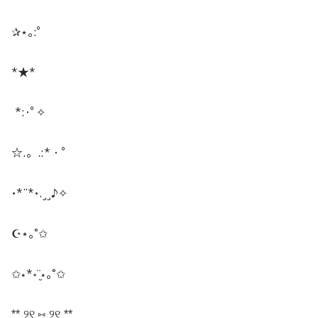
✰
⋆
｡:ﾟ
*★*
*:
･ﾟ
✧
☆.。.:*・゜
•*¨*•.¸¸♪✧
☪︎⋆｡˚✩
✩⋆*॰¨̮⋆｡˚✩
*̩̩̥*̩̩̥ ୨୧ ⑅ ୨୧ *̩̩̥*̩̩̥