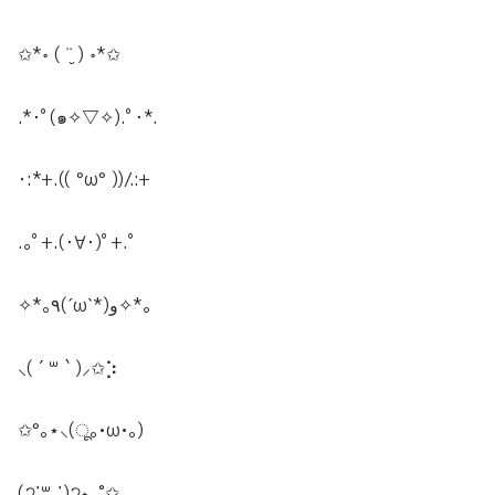
✩
*
॰
( ¨̮ )
॰
*
✩
.*
･ﾟ
(
๑
✧
▽
✧
).
ﾟ･
*.
･
:*+.(( °ω° ))/.:+
.
｡ﾟ
+.(
･∀･
)
ﾟ
+.
ﾟ
✧
*
｡
٩
(
ˊ
ω
ˋ
*)
و
✧
*
｡
⸜
( ´
꒳
` )
⸝
✩︎
⡱
✩
°
｡
⋆
⸜
(
ू
｡
•ω•
｡
)
(
੭
˙
꒳
˙)
੭
⋆
｡
˚
✩