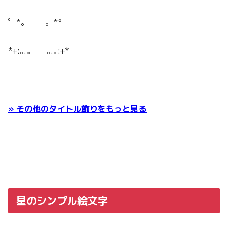
゜*。 。*°
*+:｡.｡ ｡.｡:+*
» その他のタイトル飾りをもっと見る
星のシンプル絵文字