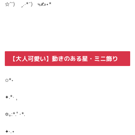
☆´¨) ¸.·*¨) ५✍⋆*
【大人可愛い】動きのある星・ミニ飾り
✩
*
॰
✦
.*
·̩
✡｡:*.ﾟ･*.
✦
·
.
⋆