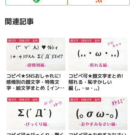
関連記事
顔文字・特殊文字・記号
顔文字・特殊文字・記号
コピペ★SNSおしゃれに!
コピペ可★顔文字まとめ!
感情別の顔文字・特殊文
照れる・恥ずかしい
字・絵文字まとめ【インス
編 (,,・ω・,,)
タ映え】
顔文字・特殊文字・記号
顔文字・特殊文字・記号
コピペ可★びっくり・驚く
コピペ可★おやすみなさい