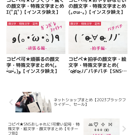
の顔文字・特殊文字まとめ
の顔文字・特殊文字まとめ
Σ(ﾟДﾟ)【インスタ映え】
(｡σω-｡)【インスタ映え】
顔文字・特殊文字・記号
顔文字・特殊文字・記号
コピペ可★頑張るの顔文
コピペ★拍手の顔文字・絵
字・特殊文字まとめ٩(｡
文字・特殊文字まとめ(
•̀ω•́｡)و【インスタ映え】
ˊo̴̶̷̤∀o̴̶̷̤ ﾉﾉﾞパチパチ【SNS映
え】
ネットショップまとめ【2023ブラックフ
ライデー、セール】
コピペ★SNSおしゃれに!可愛い記号・特
殊文字・絵文字・顔文字まとめ【モチー
フ別】