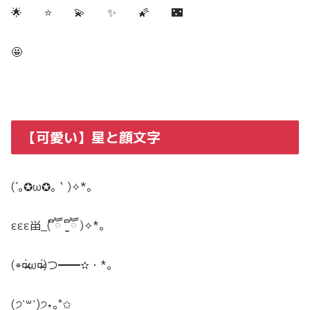
🌟 ⭐ 💫 ✨ 🌠 🌃
🤩
【可愛い】星と顔文字
(´｡✪ω✪｡｀)✧*。
εεε畄_( ຶཽ ˙̫̮ ຶཽ )
✧
*
｡
(⌯¤̴̶̷̀ω¤̴̶̷́)つ━━✫・*。
(
੭
˙
꒳
​˙)
੭
⋆
｡
˚
✩