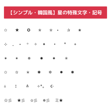
【シンプル・韓国風】星の特殊文字・記号
✩ ★ ✪ ✯ ✮ ⋆ ✰ ✬
⊹ ₊ ⋆ ꙳ ✧ ✦ ᛭ * ⌖
✶ ✴︎ ✵ ✸ ✷ ✳︎
✩ ✫ ✭ ✱ ✲ ✹ ✺
⁂ ⁑ ≛ ✧︎*。 ☪
☆彡 ★彡 ✫彡 ✵彡 ミ★