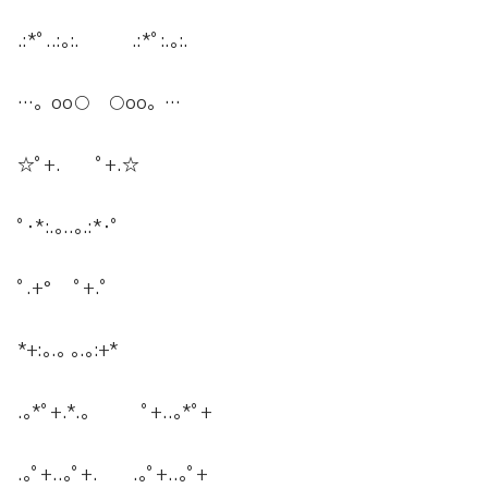
.:*ﾟ..:｡:. .:*ﾟ:.｡:.
…。oо○ ○оo。…
☆ﾟ+. ﾟ+.☆
ﾟ･*:.｡..｡.:*･ﾟ
ﾟ.+° ﾟ+.ﾟ
*+:｡.｡ ｡.｡:+*
.｡*ﾟ+.*.｡ ﾟ+..｡*ﾟ+
.｡ﾟ+..｡ﾟ+. .｡ﾟ+..｡ﾟ+