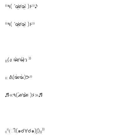
⁽⁽٩( ˊo̴̶̷̤∀o̴̶̷̤ˋ )۶⁾⁾♪
⁽⁽٩( ˊo̴̶̷̤∀o̴̶̷̤ˋ )۶⁾⁾
₍₍(ง ¤̴̶̷̀∀¤̴̶̷̀)ว ⁾⁾
₍₍ ᕕ(¤̴̶̷̀▿¤̴̶̷̀ )ᕗ⁾⁾
♬«٩( ¤̴̶̷̀∀¤̴̶̷̀ )۶»♬
₍₍⁽⁽(ી(๑☌∀☌๑)ʃ)₎₎⁾⁾