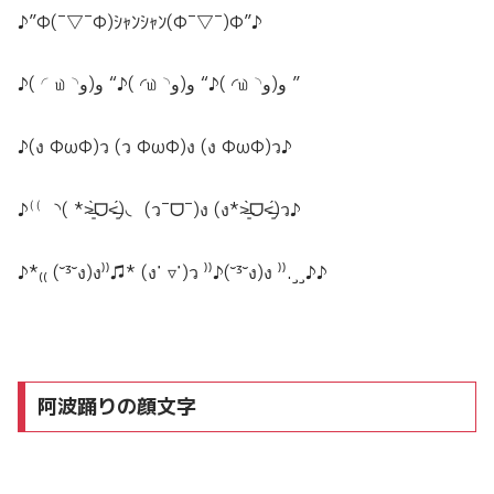
♪”Φ(¯▽¯Φ)ｼｬﾝｼｬﾝ(Φ¯▽¯)Φ”♪
♪( ◜௰◝و(و “♪( ◜௰◝و(و “♪( ◜௰◝و(و ”
♪(ง ФωФ)ว (ว ФωФ)ง (ง ФωФ)ว♪
♪⁽⁽ ◝( *˃̶͈̀ᗜ˂̶͈́)◟ (ว¯ᗜ¯)ง (ง*˃̶͈̀ᗜ˂̶͈́)ว♪
♪*₍₍ (˘³˘ง)ง⁾⁾♫* (ง˙ ▿˙)ว ⁾⁾♪(˘³˘ง)ง ⁾⁾.¸¸♪♪
阿波踊りの顔文字