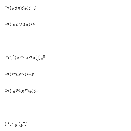
⁽⁽٩(๑☌∀☌๑)۶⁾⁾♪
⁽⁽٩( ๑☌∀☌๑)۶⁾⁾
₍₍⁽⁽(ી(๑癶ω癶๑)ʃ)₎₎⁾⁾
⁽⁽٩(癶ω癶)۶⁾⁾♪
⁽⁽٩( ๑癶ω癶๑)۶⁾⁾
( ❛ᴗ❛ و( و”♪