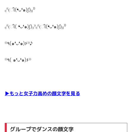
₍₍⁽⁽(ી(❛ᴗ❛๑)ʃ)₎₎⁾⁾
₍₍⁽⁽(ી( ❛ᴗ❛๑)ʃ)₎₎⁾⁾₍₍⁽⁽(ી(❛ᴗ❛๑)ʃ)₎₎⁾⁾
⁽⁽٩(๑❛ᴗ❛๑)۶⁾⁾♪
⁽⁽٩( ๑❛ᴗ❛๑)۶⁾⁾
▶︎もっと女子力高めの顔文字を見る
グループでダンスの顔文字