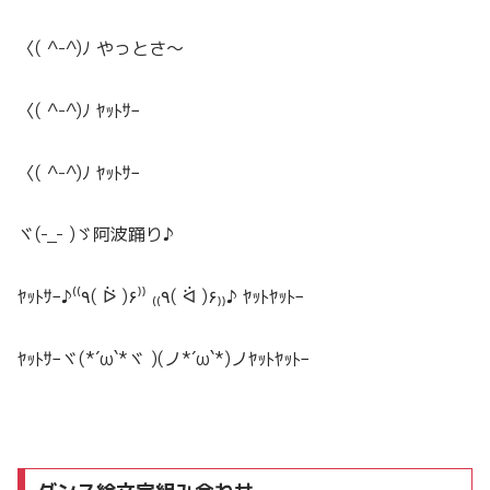
〈( ^-^)ﾉ やっとさ〜
〈( ^-^)ﾉ ﾔｯﾄｻｰ
〈( ^-^)ﾉ ﾔｯﾄｻｰ
ヾ(-_- )ゞ阿波踊り♪
ﾔｯﾄｻｰ♪⁽⁽٩( ᐖ )۶⁾⁾ ₍₍٩( ᐛ )۶₎₎♪ ﾔｯﾄﾔｯﾄｰ
ﾔｯﾄｻｰヾ(*´ω`*ヾ )(ノ*´ω`*)ノﾔｯﾄﾔｯﾄｰ