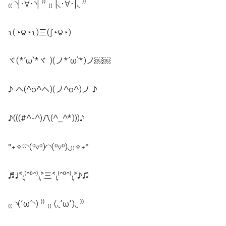
₍₍ ◝|･∀･◝| ⁾⁾ ₍₍ |◟･∀･|◟ ⁾⁾
ʅ(◔౪◔ʅ)三(ʃ◔౪◔)
ヾ(*´ω`*ヾ )(ノ*´ω`*)ノ￼￼
♪ ヘ(^o^ヘ)(ノ^o^)ノ ♪
♪(((#^-^)八(^_^*)))♪
°˖✧⁽⁽◝(⁰▿⁰)◜◝(⁰▿⁰)◟₎₎✧˖°
♬♩˂₍͔⁽ˆ⁰ˆ⁾₎͔˃三˂₍͕⁽ˆ⁰ˆ⁾₎͕˃♪♫
₍₍ ◝(‘ω’◝) ⁾⁾ ₍₍ (◟’ω’)◟ ⁾⁾