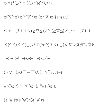
✨ヾ(*´ω`*ヾ )(ノ*´ω`*)ノ✨
o(‘∇’*o) o(*’∇’*)o (o*’∇’)o ｷｬｱｷｬｱ♪
ウェーブ！！＼(≧▽≦)／＼(≧▽≦)／ウェーブ！！
ヾ(^-^)ゞヾ(._.)〃ヾ(^o^)ゞヾ(._.)〃ダンスダンス♪
└(･-･)┘┌(-.-)┐└(･｡･)┘
(・∀・)人(￣ー￣)人(´_ゝ`)ﾉﾜｼｮｰｲ
₍₍ ◝(‘ω’◝) ⁾⁾₍₍ ◝( ‘ω’ )◟ ⁾⁾₍₍ (◟’ω’)◟ ⁾⁾
(ง ´͈౪`͈)ว(ง ´͈౪`͈)ว(ง ´͈౪`͈)ว