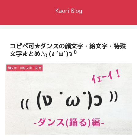
Kaori Blog
コピペ可★ダンスの顔文字・絵文字・特殊
文字まとめ♪₍₍ (ง ˙ω˙)ว ⁾⁾
顔文字・特殊文字・記号