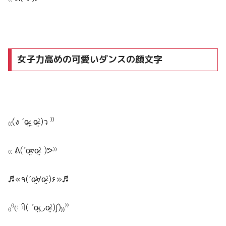
女子力高めの可愛いダンスの顔文字
₍₍(ง ˊo̴̶̷̤ ̫ o̴̶̷̤ˋ)ว ⁾⁾
₍₍ ᕕ(ˊo̴̶̷̤▿o̴̶̷̤ˋ )ᕗ⁾⁾
♬«٩(ˊo̴̶̷̤∀o̴̶̷̤ˋ)۶»♬
₍₍⁽⁽(ી( ˊo̴̶̷̤◡o̴̶̷̤ˋ)ʃ)₎₎⁾⁾