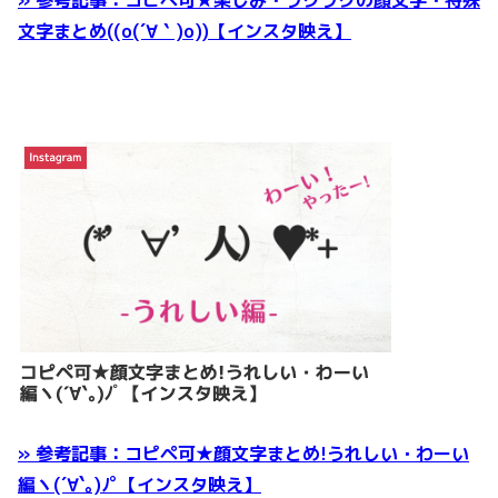
» 参考記事：コピペ可★楽しみ・ワクワクの顔文字・特殊
文字まとめ((o(´∀｀)o))【インスタ映え】
» 参考記事：コピペ可★顔文字まとめ!うれしい・わーい
編ヽ(´∀`｡)ﾉﾟ【インスタ映え】