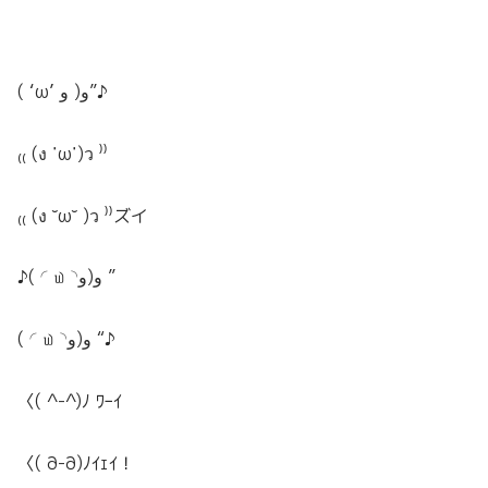
( ‘ω’ و( و”♪
₍₍ (ง ˙ω˙)ว ⁾⁾
₍₍ (ง ˘ω˘ )ว ⁾⁾ズイ
♪( ◜௰◝و(و ”
( ◜௰◝و(و “♪
〈( ^-^)ﾉ ﾜｰｲ
〈( ∂-∂)ﾉｲｪｲ！