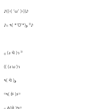
♪((‹( ‘ω’ )›))♪
♪₍₍ ٩( *ˊᗜˋ*)و ⁾⁾♪
₍₍ (ง ᐛ )ว ⁾⁾
(( (ง ̇ω ̇)ว
٩( ᐛ )و
⁽⁽٩( ᐖ )۶⁾⁾
₍₍ ᕕ(ᐛ )ᕗ⁾⁾