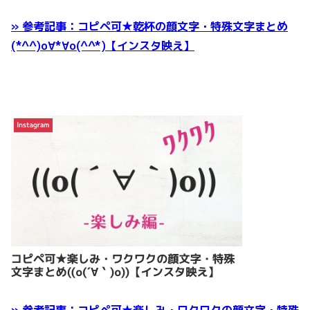
» 参考記事：コピペ可★乾杯の顔文字・特殊文字まとめ
(*^^)o∀*∀o(^^*)【インスタ映え】