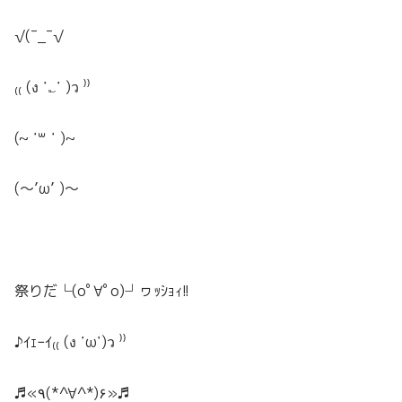
√(¯_¯√
₍₍ (ง ˙؎˙ )ว ⁾⁾
(~ ˙꒳ ˙ )~
(～’ω’ )～
祭りだ└(oﾟ∀ﾟo)┘ヮｯｼｮｨ!!
♪ｲｪｰｲ₍₍ (ง ˙ω˙)ว ⁾⁾
♬«٩(*^∀^*)۶»♬