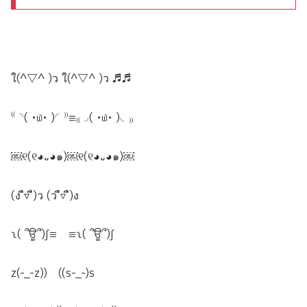
ใ(^▽^ )ว ใ(^▽^ )ว ♬♬
⁽⁽◝( •௰• )◜⁾⁾≡₍₍◞( •௰• )◟₎₎
￼୧(୧◕᎑◕๑)￼୧(୧◕᎑◕๑)￼
(ง ื▿ ื)ว (ว ื▿ ื)ง
ʅ( ՞ਊ՞)ʃ≡ ≡ʅ( ՞ਊ՞)ʃ
z(-_-z)) ((s-_-)s