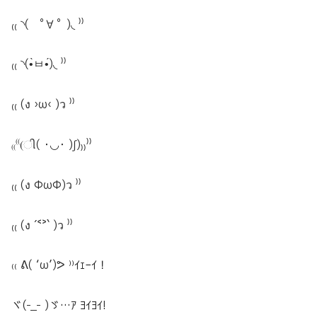
₍₍ ◝( ﾟ∀ ﾟ )◟ ⁾⁾
₍₍ ◝(•̀ㅂ•́)◟ ⁾⁾
₍₍ (ง ›ω‹ )ว ⁾⁾
₍₍⁽⁽(ી( ･◡･ )ʃ)₎₎⁾⁾
₍₍ (ง ΦωΦ)ว ⁾⁾
₍₍ (ง ´˂˃` )ว ⁾⁾
₍₍ ᕕ( ‘ω’)ᕗ ⁾⁾ｲｪｰｲ！
ヾ(-_- )ゞ…ｱ ﾖｲﾖｲ!