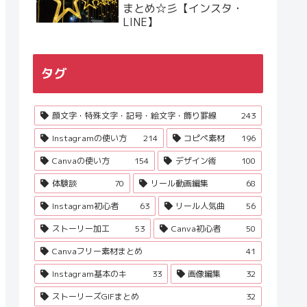
まとめ☆彡【インスタ・
LINE】
タグ
顔文字・特殊文字・記号・絵文字・飾り罫線
243
Instagramの使い方
214
コピペ素材
196
Canvaの使い方
154
デザイン術
100
体験談
70
リール動画編集
68
Instagram初心者
63
リール人気曲
56
ストーリー加工
53
Canva初心者
50
Canvaフリー素材まとめ
41
Instagram基本のキ
33
画像編集
32
ストーリーズGIFまとめ
32