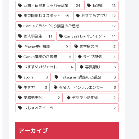
四国・徳島おしゃれ美活旅
24
時短術
18
東京撮影映えスポット
15
おすすめアプリ
12
Canvaチラシづくり講座のご感想
12
個人事業主
11
Canvaおしゃれフォント
11
iPhone便利機能
9
お客様の声
8
Canva講座のご感想
4
ライブ配信
4
おすすめガジェット
4
写真撮影
3
zoom
3
Instagram講座のご感想
3
生き方
3
有名人・インフルエンサー
3
業務効率化
2
デジタル活用術
2
おしゃれスイーツ
2
アーカイブ