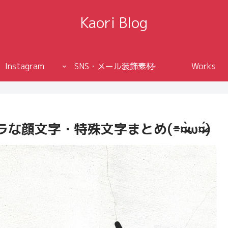
Kaori Blog
Instagram
SNS・メール装飾素材
Works
・特殊文字まとめ(⌯¤̴̶̷̀ω¤̴̶̷́)