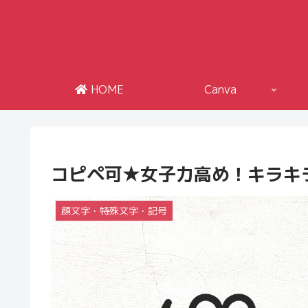
HOME
Canva
コピペ可★女子力高め！キラキラな顔文字
顔文字・特殊文字・記号