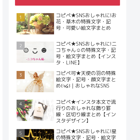
コピペ★SNSおしゃれに!お
花・草木の特殊文字・記
号・可愛い絵文字まとめ
コピペ★SNSおしゃれに!ニ
コちゃん☺︎の特殊文字・記
号・絵文字まとめ【インス
タ・LINE】
コピペ可★天使の羽の特殊
絵文字・記号・顔文字まと
め꒰ঌ໒꒱｜おしゃれなSNS
コピペ★インスタ本文で流
行りのおしゃれな飾り罫
線・区切り線まとめ【イン
スタデザイン】
コピペ★SNSおしゃれに!星
の特殊文字・記号・絵文字