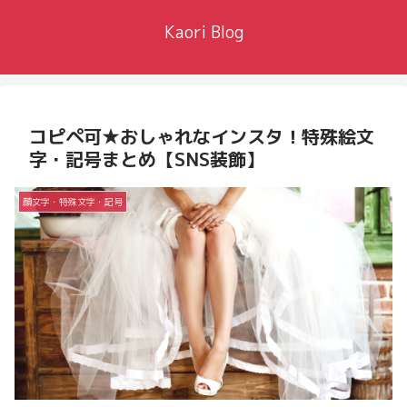
Kaori Blog
コピペ可★おしゃれなインスタ！特殊絵文
字・記号まとめ【SNS装飾】
顔文字・特殊文字・記号