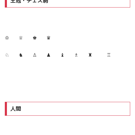
王冠・チェス駒
♔ ♕ ♚ ♛
♘ ♞ ♙ ♟ ♝ ♗ ♜ ♖
人間