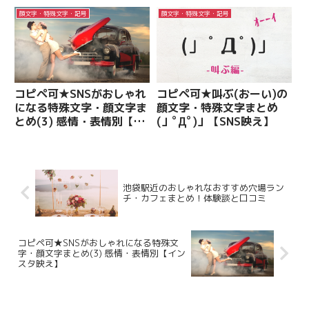
用】
顔文字・特殊文字・記号
顔文字・特殊文字・記号
コピペ可★SNSがおしゃれ
コピペ可★叫ぶ(おーい)の
になる特殊文字・顔文字ま
顔文字・特殊文字まとめ
とめ(3) 感情・表情別【イ
(」ﾟДﾟ)」【SNS映え】
ンスタ映え】
池袋駅近のおしゃれなおすすめ穴場ラン
チ・カフェまとめ！体験談と口コミ
コピペ可★SNSがおしゃれになる特殊文
字・顔文字まとめ(3) 感情・表情別【イン
スタ映え】