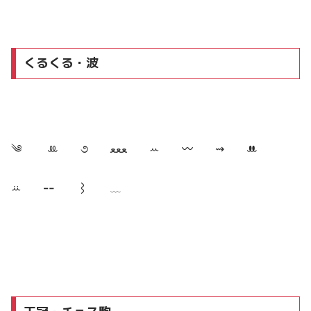
くるくる・波
༄ ‪ ꔛ‬ ૭ ﻌﻌﻌ ꕀ 〰️ ⇝ ꔚ
ꕁ ╍ ⌇ ﹏