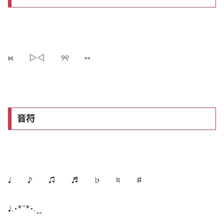
⋈ ▷◁ ୨୧ ⑅
音符
♩ ♪ ♫ ♬ ♭ ♮ ♯
♩.•*¨*•.¸¸