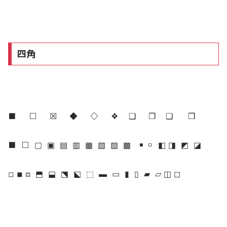
四角
■ □ ☒ ◆ ◇ ❖ ❏ ❐ ❑ ❒
■ □ ▢ ▣ ▤ ▥ ▦ ▧ ▨ ▩ ▪︎ ▫︎ ◧ ◨ ◩ ◪
︎◽︎ ◾︎ ⧈ ⬒ ⬓ ⬔ ⬕ ⬚︎ ▬ ▭ ▮ ▯ ▰ ▱ ◫ ◻︎