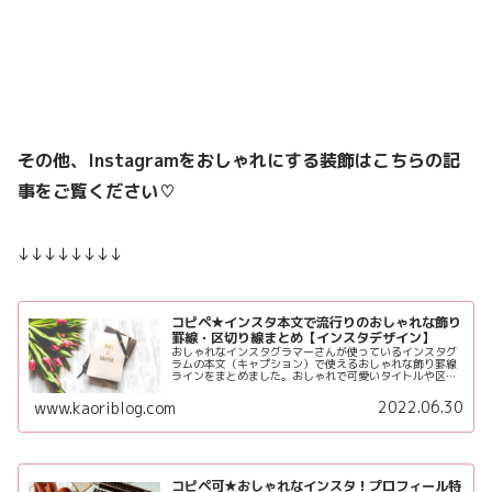
その他、Instagramをおしゃれにする装飾はこちらの記
事をご覧ください♡
↓↓↓↓↓↓↓↓
コピペ★インスタ本文で流行りのおしゃれな飾り
罫線・区切り線まとめ【インスタデザイン】
おしゃれなインスタグラマーさんが使っているインスタグ
ラムの本文（キャプション）で使えるおしゃれな飾り罫線
ラインをまとめました。おしゃれで可愛いタイトルや区切
り線を使うことで投稿のデザインにグッと差がつきます。
細部まで美しい投稿デザインでファンづくりにつなげよう
2022.06.30
www.kaoriblog.com
♪
コピペ可★おしゃれなインスタ！プロフィール特