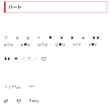
ハート
♡ ಇ ღ ෆ ♥ ❦ ❥ ❧ ❥︎:❥︎
ʚ♡ɞ ʚ♥ɞ ଘ♡ଓ ଘ♥ଓ ୨♡୧ ୨♥୧
❥❥
❤︎
˗ˋˏ ♡ ˎˊ˗ =͟͟͞͞♡
Ｉ Lᵒᵛᵉᵧₒᵤ ᶫᵒᵛᵉ
ⳣ₹ ན₹ ₹ゅƕ