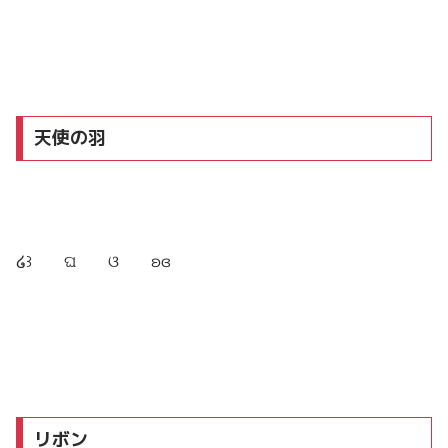
天使の羽
໒꒱ ଘ ଓ ʚɞ
リボン