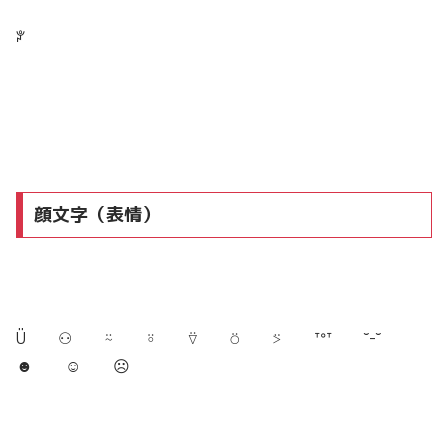
ꐕ
顔文字（表情）
Ü ⚇ ‪⍨ ⍤ ⍢ ⍥ ⍩ ᐪᐤᐪ ˘-˘
☻︎ ☺︎ ☹︎