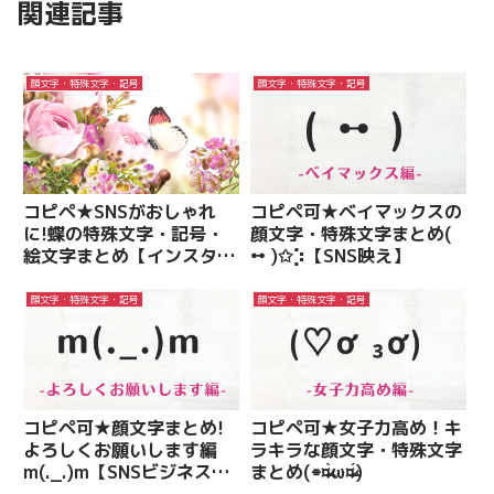
関連記事
顔文字・特殊文字・記号
顔文字・特殊文字・記号
コピペ★SNSがおしゃれ
コピペ可★ベイマックスの
に!蝶の特殊文字・記号・
顔文字・特殊文字まとめ(
絵文字まとめ【インスタ映
ꕹ )✩⡱【SNS映え】
え】
顔文字・特殊文字・記号
顔文字・特殊文字・記号
コピペ可★顔文字まとめ!
コピペ可★女子力高め！キ
よろしくお願いします編
ラキラな顔文字・特殊文字
m(._.)m【SNSビジネス活
まとめ(⌯¤̴̶̷̀ω¤̴̶̷́)