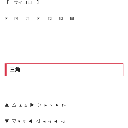
【 サイコロ 】
⚀ ⚀ ⚁ ⚂ ⚃ ⚄ ⚅
三角
▲ △ ▴ ▵ ▶︎ ▷ ▸ ▹ ► ▻
▼ ▽ ▾ ▿ ◀︎ ◁ ◂ ◃ ◄ ◅