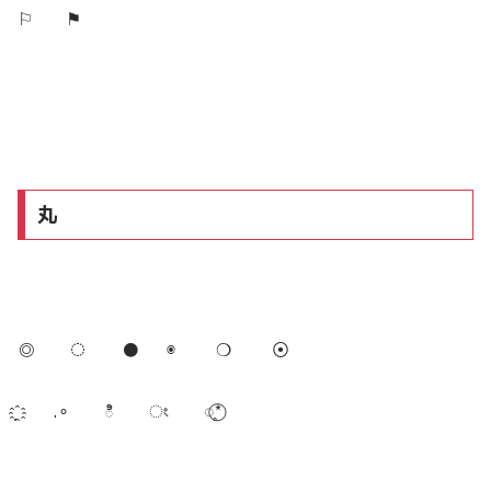
⚐ ⚑
丸
◎ ◌ ● ◉ ❍ ⦿
҈ฺ .∘ ి ং ◌̥*⃝