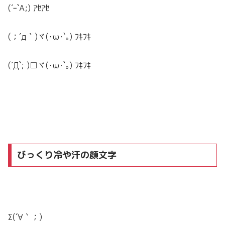
(´ｰ`A;) ｱｾｱｾ
(；´д｀)ヾ(･ω･`｡) ﾌｷﾌｷ
(´Д`; )□ヾ(･ω･`｡) ﾌｷﾌｷ
びっくり冷や汗の顔文字
Σ(´∀｀；)