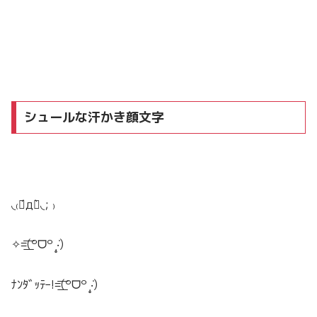
シュールな汗かき顔文字
◟₍⌯́д⌯̀◟; ₎
✧=͟͟͞͞(꒪ᗜ꒪ ‧̣̥̇)
ﾅﾝﾀﾞｯﾃｰ!=͟͟͞͞(꒪ᗜ꒪ ‧̣̥̇)