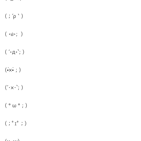
(；´ρ｀)
( •௰•; )
( ´•д•`; )
(•́×•̀ ; )
(´･×･`; )
( ° ω ° ; )
(；ﾟｪﾟ；)