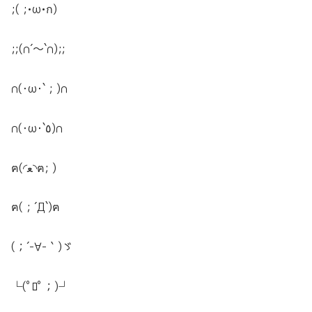
;( ;•ω•ก)
;;(∩´～`∩);;
∩︎(･ω･` ; )∩︎
∩︎(･ω･`٥)∩︎
ฅ(◜ﻌ◝ฅ; )
ฅ( ; ´Д`)ฅ
(；´-∀-｀)ゞ
└(ﾟﾛﾟ；)┘