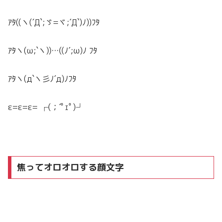
ｱﾀ((ヽ(´Д`;ゞ=ヾ;´Д`)ﾉ))ﾌﾀ
ｱﾀヽ(ω;`ヽ))…((ﾉ´;ω)ﾉ ﾌﾀ
ｱﾀヽ(д`ヽ彡ﾉ´д)ﾉﾌﾀ
ε=ε=ε= ┌(；´ﾟｪﾟ)┘
焦ってオロオロする顔文字