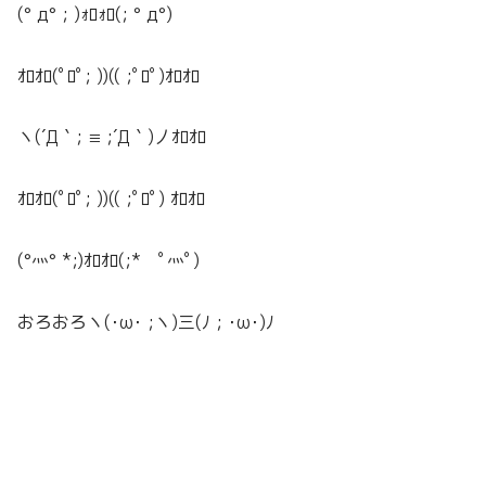
(° д° ; )ｫﾛｫﾛ(; ° д°)
ｵﾛｵﾛ(ﾟﾛﾟ; ))(( ;ﾟﾛﾟ)ｵﾛｵﾛ
ヽ(´Д｀; ≡ ;´Д｀)丿ｵﾛｵﾛ
ｵﾛｵﾛ(ﾟﾛﾟ; ))(( ;ﾟﾛﾟ) ｵﾛｵﾛ
(°灬° *;)ｵﾛｵﾛ(;* ﾟ灬ﾟ)
おろおろヽ(･ω･ ;ヽ)三(ﾉ ; ･ω･)ﾉ