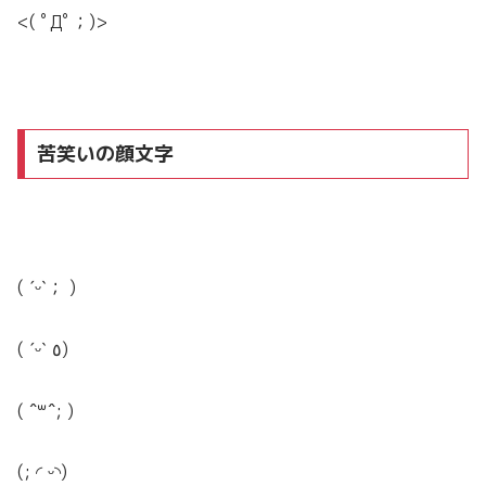
<( ﾟДﾟ；)>
苦笑いの顔文字
( ˊᵕˋ； )
( ˊᵕˋ ٥)
( ˆ꒳ˆ; )
(; ◜ ᵕ◝)