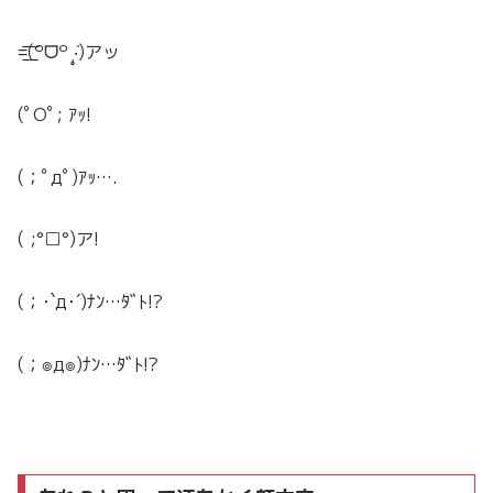
=͟͟͞͞(꒪ᗜ꒪ ‧̣̥̇)アッ
(ﾟOﾟ; ｱｯ!
(；ﾟдﾟ)ｱｯ….
( ;°□°)ア!
(
；･
`д
･
´)
ﾅﾝ
…
ﾀﾞﾄ
!?
(
；
๏
д
๏
)
ﾅﾝ
…
ﾀﾞﾄ
!?