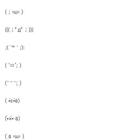
( ; ›ω‹ )
(((；ﾟдﾟ；)))
;( ˙꒳ ˙ ;):
( ´ㅁ`; )
(ˉ ˘ ˉ; )
( •́ε•̀٥)
(•́×•̀ ٥)
( ٥ ›ω‹ )