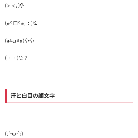
(>_<｡)💦
(๑º口º๑; ; )💦
(๑ºдº๑)💦💦
(・・)💦？
汗と白目の顔文字
(;´◦ω◦`;)