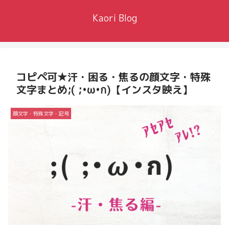
Kaori Blog
コピペ可★汗・困る・焦るの顔文字・特殊
文字まとめ;( ;•ω•ก)【インスタ映え】
顔文字・特殊文字・記号