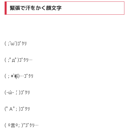
緊張で汗をかく顔文字
( ;`ω´)ｺﾞｸﾘ
( ;ﾟдﾟ)ｺﾞｸﾘ…
( ; ◉`ᾥ◉´)…ｺﾞｸﾘ
(-̀ω-́ ; )ｺﾞｸﾘ
(ﾟＡﾟ; )ｺﾞｸﾘ
( º言º; )”ｺﾞｸﾘ…