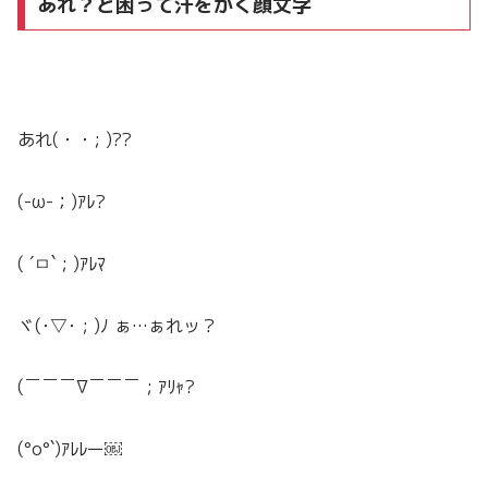
あれ？と困って汗をかく顔文字
あれ(・・; )??
(-ω-；)ｱﾚ?
( ´ㅁ` ; )ｱﾚﾏ
ヾ(･▽･ ; )ﾉ ぁ…ぁれッ？
(￣￣￣∇￣￣￣ ; ｱﾘｬ?
(°o°`)ｱﾚﾚー￼