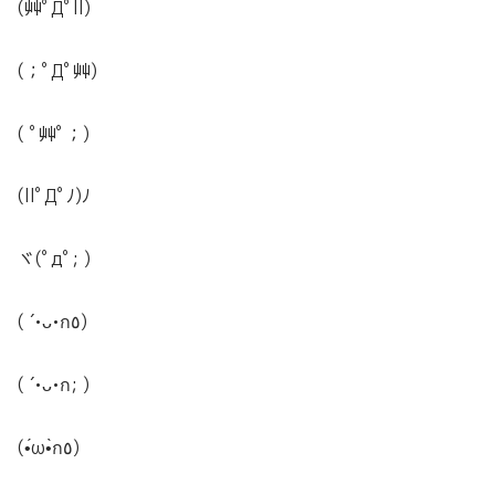
(艸ﾟДﾟll)
(；ﾟДﾟ艸)
( ﾟ艸ﾟ；)
(llﾟДﾟﾉ)ﾉ
ヾ(ﾟдﾟ; )
( ´•ᴗ•ก٥)
( ´•ᴗ•ก; )
(•́ω•̀ก٥)