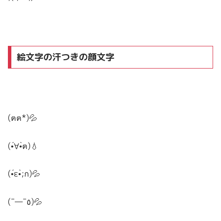
絵文字の汗つきの顔文字
(ฅฅ*)💦
(•́∀•̀ฅ)💧
(•́ε•̀;ก)💦
(¯―¯٥)💦