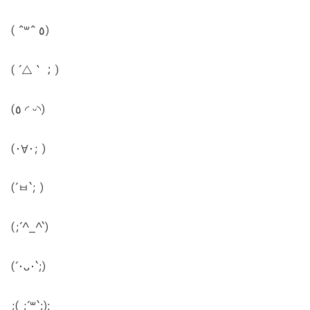
( ˆ꒳ˆ ٥)
( ´△｀；)
(٥ ◜ ᵕ◝)
(･∀･; )
(´ㅂ`; )
(;´^_^`)
(´･ᴗ･`;)
;( ;´꒳`;):