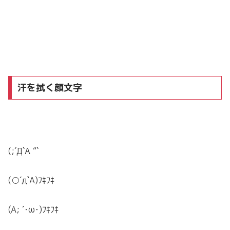
汗を拭く顔文字
(;´Д`A “`
(○´д`A)ﾌｷﾌｷ
(A; ´･ω･)ﾌｷﾌｷ