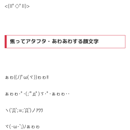
<(llﾟ◇ﾟll)>
焦ってアタフタ・あわあわする顔文字
ぁゎ((ﾉ)ﾟω(ヾ))ゎゎ!!
ぁゎゎ･ﾟ･(;´ﾟдﾟ)ゞ･ﾟ･ぁゎゎ･･
ヽ(´Д`;≡;´Д`)丿ｱﾜﾜ
ヾ(･ω･`;)ﾉぁゎゎ