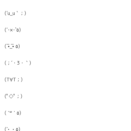
(´u_u｀；)
(´･×･`٥)
( •̅_•̅ ٥)
(；´・3・｀)
(T∀T；)
(ﾟ◇ﾟ；)
( ˙꒳ ˙ ٥)
(´•_• ٥)