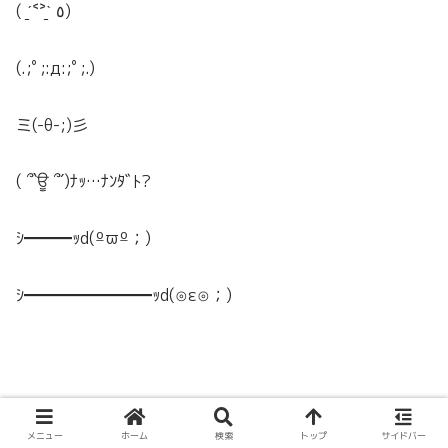
( ˊ̱˂˃ˋ̱ ٥)
(.;ﾟ;:д:;ﾟ;.)
ミ(-θ-;)彡
(
՞
`
ਊ
՞
´)
ﾅｯ
…
ﾅﾝﾀﾞﾄ
?
ｼ━━━ｯd(ºϖº；)
ｼ━━━━━━━━ｯd(⊙ε⊙；)
メニュー
ホーム
検索
トップ
サイドバー