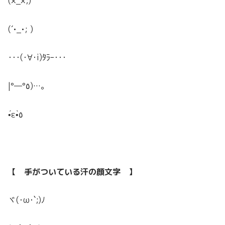
(×_×;)
(´•_•; )
･･･(･∀･i)ﾀﾗｰ･･･
|°―°٥)…。
•́ε•̀٥
【 手がついている汗の顔文字 】
ヾ(･ω･`;)ﾉ