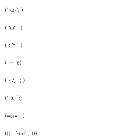
(´•ω•`; )
( ˘ω˘ ; )
(；´ｪ｀)
(¯―¯٥)
(・ꚁ・; )
(´･ω･`;)
(=ω=；)
((( ; ´•ω•` ; )))