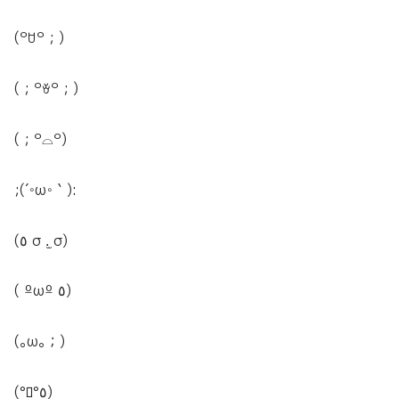
(꒪ꇴ꒪ ; )
( ; ꒪ꈊ꒪ ; )
( ; ꒪⌓꒪)
;(´◦ω◦｀):
(٥ σ .̫ σ)
( ºωº ٥)
(｡ω｡；)
(°ﾛ°٥)