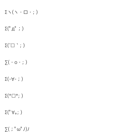
Σヽ(ヽ・ロ・; )
Σ(ﾟдﾟ；)
Σ(´□｀; )
∑(・o・; )
Σ(-∀-；)
Σ(°□°; )
Σ(ﾟ∀｡; )
∑(；ﾟωﾟﾉ)ﾉ