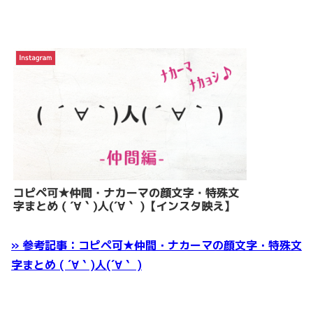
» 参考記事：コピペ可★仲間・ナカーマの顔文字・特殊文
字まとめ ( ´∀｀)人(´∀｀ )