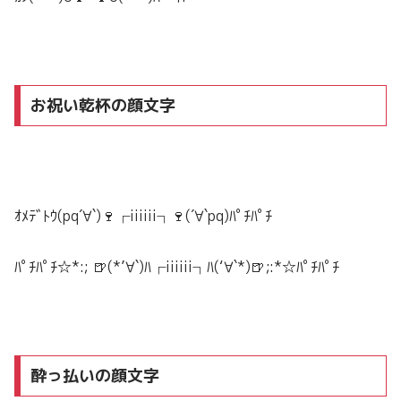
お祝い乾杯の顔文字
ｵﾒﾃﾞﾄｳ(pq´∀`)🍷┌iiiiii┐🍷(´∀`pq)ﾊﾟﾁﾊﾟﾁ
ﾊﾟﾁﾊﾟﾁ☆
*:; 🍺(*’∀`)ﾊ┌iiiiii┐ﾊ(‘∀`*)🍺;:*
☆ﾊﾟﾁﾊﾟﾁ
酔っ払いの顔文字