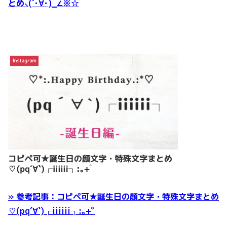
とめ⸜(´･∀･)_∠※☆
» 参考記事：コピペ可★誕生日の顔文字・特殊文字まとめ
♡(pq´∀`)┌iiiiii┐:｡+ﾟ