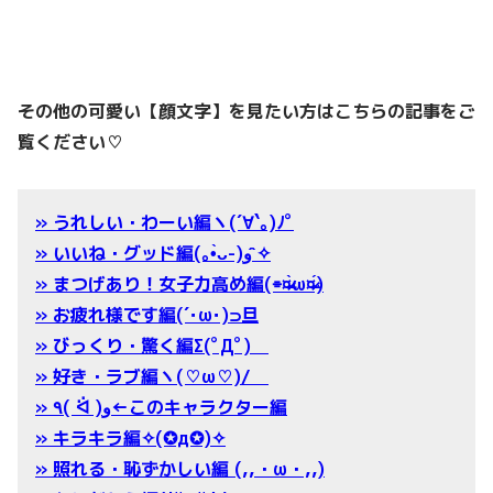
その他の可愛い【顔文字】を見たい方はこちらの記事をご
覧ください♡
» うれしい・わーい編ヽ(´∀`｡)ﾉﾟ
» いいね・グッド編(｡•̀ᴗ-)و ̑̑✧
» まつげあり！女子力高め編(⌯¤̴̶̷̀ω¤̴̶̷́)
» お疲れ様です編(´･ω･)⊃旦
» びっくり・驚く編Σ(ﾟДﾟ)
» 好き・ラブ編ヽ(♡ω♡)/
» ٩( ᐛ )و←このキャラクター編
» キラキラ編✧(✪д✪)✧
» 照れる・恥ずかしい編 (,,・ω・,,)