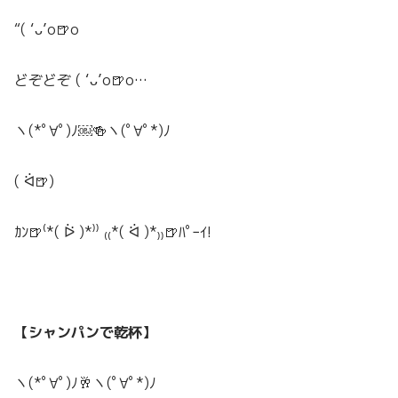
“( ‘ᴗ’o🍺o
どぞどぞ ( ‘ᴗ’o🍺o…
ヽ(*ﾟ∀ﾟ)ﾉ￼🍻ヽ(ﾟ∀ﾟ*)ﾉ
( ᐛ🍺)
ｶﾝ🍺⁽*( ᐖ )*⁾⁾ ₍₍*( ᐛ )*₎₎🍺ﾊﾟｰｲ!
【シャンパンで乾杯】
ヽ(*ﾟ∀ﾟ)ﾉ🥂ヽ(ﾟ∀ﾟ*)ﾉ