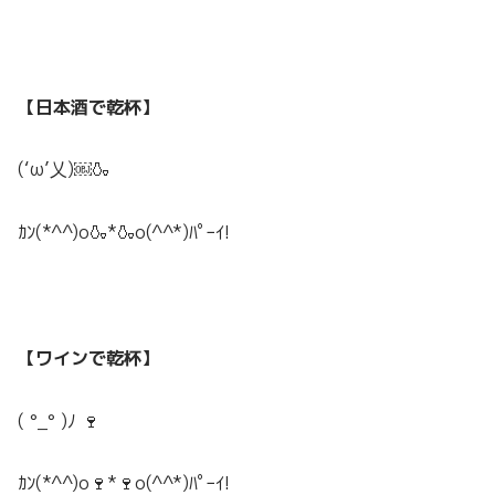
【日本酒で乾杯】
(‘ω’乂)￼🍶
ｶﾝ(*^^)o🍶*🍶o(^^*)ﾊﾟｰｲ!
【ワインで乾杯】
( °_° )ﾉ 🍷
ｶﾝ(*^^)o🍷*🍷o(^^*)ﾊﾟｰｲ!