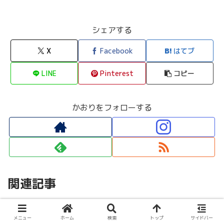
シェアする
X
Facebook
はてブ
LINE
Pinterest
コピー
かおりをフォローする
関連記事
顔文字・特殊文字・記号
顔文字・特殊文字・記号
メニュー
ホーム
検索
トップ
サイドバー