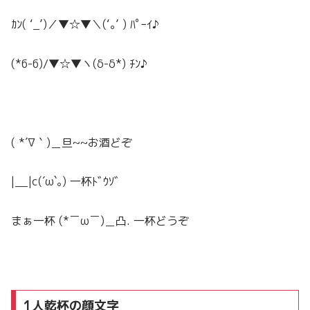
ｶﾝ( ‘_’)／▼☆▼＼(‘｡’ ) ﾊﾟｰｲ♪
(*б-б)/▼☆▼ヽ(δ-δ*) ﾁﾝ♪
( *´∇｀)＿旦~~お酒どぞ
|__|c(´ω`｡) 一杯ﾄﾞｳｿﾞ
まぁ一杯 (*￣ω￣)＿凸. 一杯どうぞ
1人乾杯の顔文字