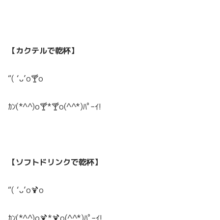
【カクテルで乾杯】
“( ‘ᴗ’o🍸o
ｶﾝ(*^^)o🍸*🍸o(^^*)ﾊﾟｰｲ!
【ソフトドリンクで乾杯】
“( ‘ᴗ’o🍹o
ｶﾝ(*^^)o🍹*🍹o(^^*)ﾊﾟｰｲ!