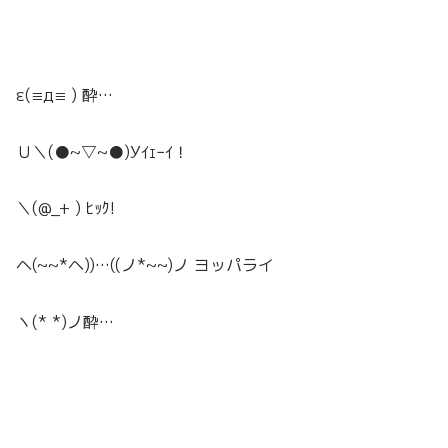
ε(≡д≡ ) 酔…
Ｕ＼(●~▽~●)Уｲｪｰｲ！
＼(@_+ ) ﾋｯｸ!
ヘ(~~*ヘ))…((ノ*~~)ノ ヨッパライ
ヽ(* *)ノ酔…