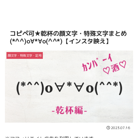
コピペ可★乾杯の顔文字・特殊文字まとめ
(*^^)o∀*∀o(^^*)【インスタ映え】
顔文字・特殊文字・記号
2023.07.16