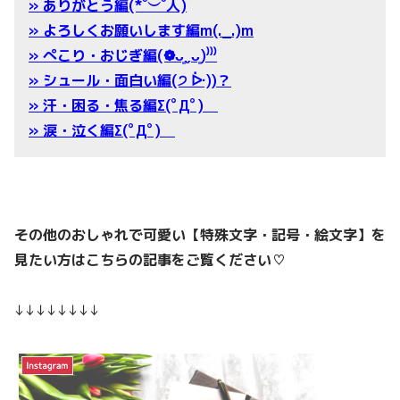
» ありがとう編(*˘︶˘人)
» よろしくお願いします編m(._.)m
» ぺこり・おじぎ編(❁ᴗ͈ˬᴗ͈)⁾⁾⁾
» シュール・面白い編(੭ ᐕ))？
» 汗・困る・焦る編Σ(ﾟДﾟ)
» 涙・泣く編Σ(ﾟДﾟ)
その他のおしゃれで可愛い【特殊文字・記号・絵文字】を
見たい方はこちらの記事をご覧ください♡
↓↓↓↓↓↓↓↓