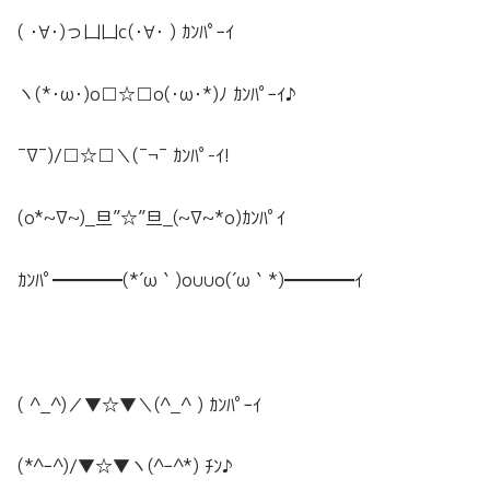
( ･∀･)っ凵凵c(･∀･ ) ｶﾝﾊﾟｰｲ
ヽ(*･ω･)o□☆□o(･ω･*)ﾉ ｶﾝﾊﾟｰｲ♪
¯∇¯)/□☆□＼(¯¬¯ ｶﾝﾊﾟ-ｲ!
(o*~∇~)_旦”☆”旦_(~∇~*o)ｶﾝﾊﾟｲ
ｶﾝﾊﾟ━━━━(*´ω｀)o∪∪o(´ω｀*)━━━━ｲ
( ^_^)／▼☆▼＼(^_^ ) ｶﾝﾊﾟｰｲ
(*^ｰ^)/▼☆▼ヽ(^ｰ^*) ﾁﾝ♪