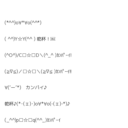
(*^^)o∀*∀o(^^*)
( ^^)Y☆Y(^^ ) 乾杯！￼
(^O^)/C□☆□D＼(^_^ )ｶﾝﾊﾟｰｲ!
(≧∇≦)／□☆□＼(≧∇≦ )ｶﾝﾊﾟｰｲ!!
∀(‘ー’*) カンパイ♪
乾杯♪(*･(ェ)･)o∀*∀o(-(ェ)-*)♪
(_^^)p□☆□q(^^_)ｶﾝﾊﾟｰｲ