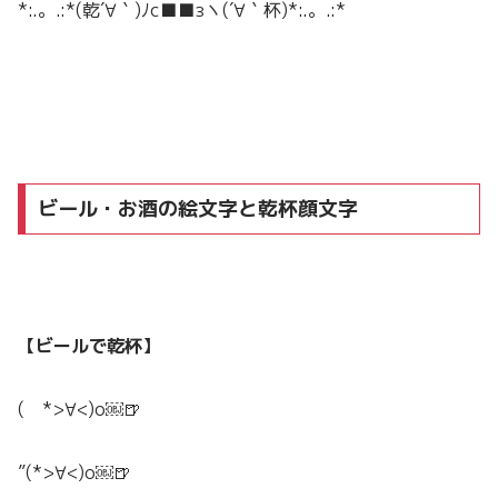
*:.。.:*(乾´∀｀)ﾉc■■зヽ(´∀｀杯)*:.。.:*
ビール・お酒の絵文字と乾杯顔文字
【ビールで乾杯】
( *>∀<)o￼🍺
”(*>∀<)o￼🍺