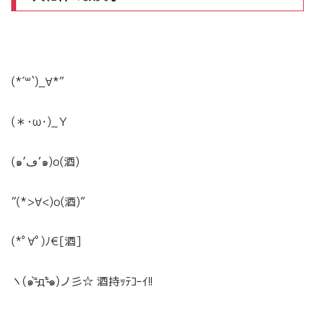
(*´꒳`)_∀*”
(＊･ω･)_Ｙ
(๑’ڡ’๑)o(酒)
”(*>∀<)o(酒)”
(*ﾟ∀ﾟ)ﾉ€[酒]
ヽ(๑⁼̴̀д⁼̴́๑)ノ彡☆ 酒持ｯﾃｺｰｲ!!