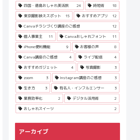
四国・徳島おしゃれ美活旅
24
時短術
18
東京撮影映えスポット
15
おすすめアプリ
12
Canvaチラシづくり講座のご感想
12
個人事業主
11
Canvaおしゃれフォント
11
iPhone便利機能
9
お客様の声
8
Canva講座のご感想
4
ライブ配信
4
おすすめガジェット
4
写真撮影
3
zoom
3
Instagram講座のご感想
3
生き方
3
有名人・インフルエンサー
3
業務効率化
2
デジタル活用術
2
おしゃれスイーツ
2
アーカイブ