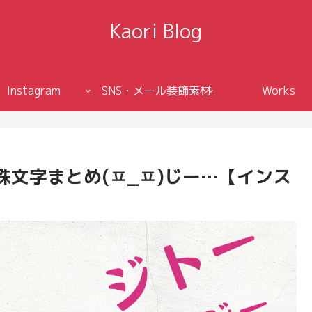
Kaori Blog
Instagram
SNS・メール装飾素材
Works
文字まとめ(ㅍ_ㅍ)じー…【インス