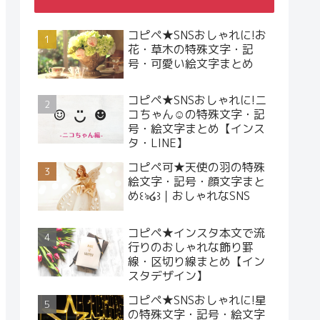
コピペ★SNSおしゃれに!お
花・草木の特殊文字・記
号・可愛い絵文字まとめ
コピペ★SNSおしゃれに!ニ
コちゃん☺︎の特殊文字・記
号・絵文字まとめ【インス
タ・LINE】
コピペ可★天使の羽の特殊
絵文字・記号・顔文字まと
め꒰ঌ໒꒱｜おしゃれなSNS
コピペ★インスタ本文で流
行りのおしゃれな飾り罫
線・区切り線まとめ【イン
スタデザイン】
コピペ★SNSおしゃれに!星
の特殊文字・記号・絵文字