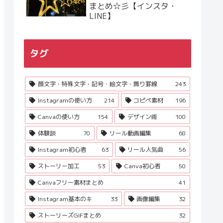
まとめ☆彡【インスタ・
LINE】
タグ
顔文字・特殊文字・記号・絵文字・飾り罫線
243
Instagramの使い方
214
コピペ素材
196
Canvaの使い方
154
デザイン術
100
体験談
70
リール動画編集
68
Instagram初心者
63
リール人気曲
56
ストーリー加工
53
Canva初心者
50
Canvaフリー素材まとめ
41
Instagram基本のキ
33
画像編集
32
ストーリーズGIFまとめ
32