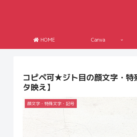
HOME
Canva
コピペ可★ジト目の顔文字・特殊
タ映え】
顔文字・特殊文字・記号