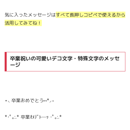
気に入ったメッセージは
すべて長押しコピペで使えるから
活用してみてね！
卒業祝いの可愛いデコ文字・特殊文字のメッセ
ージ
⋆⸜
卒業おめでとう
⑅*⸝⋆
*･ﾟ｡:.* 卒業ｵﾒﾃﾞﾄ─ｯ ･ﾟ｡:.*