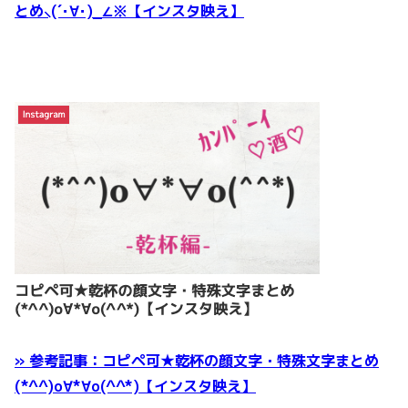
とめ⸜(´･∀･)_∠※【インスタ映え】
» 参考記事：コピペ可★乾杯の顔文字・特殊文字まとめ
(*^^)o∀*∀o(^^*)【インスタ映え】