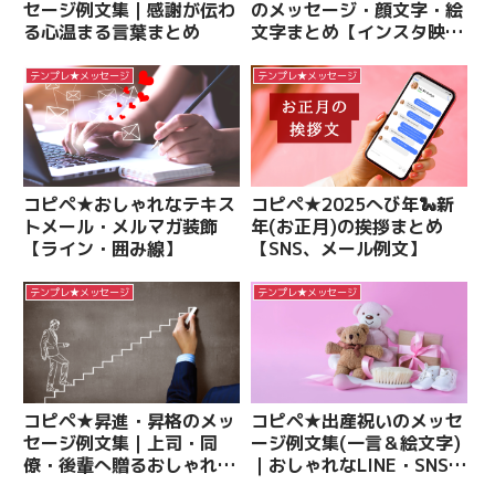
セージ例文集｜感謝が伝わ
のメッセージ・顔文字・絵
る心温まる言葉まとめ
文字まとめ【インスタ映
え】
テンプレ★メッセージ
テンプレ★メッセージ
コピペ★おしゃれなテキス
コピペ★2025へび年🐍新
トメール・メルマガ装飾
年(お正月)の挨拶まとめ
【ライン・囲み線】
【SNS、メール例文】
テンプレ★メッセージ
テンプレ★メッセージ
コピペ★昇進・昇格のメッ
コピペ★出産祝いのメッセ
セージ例文集｜上司・同
ージ例文集(一言＆絵文字)
僚・後輩へ贈るおしゃれな
｜おしゃれなLINE・SNS・
一言＆マナー
カード用