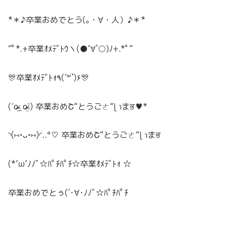
*＊♪卒業おめでとう(｡・∀・人）♪＊*
“ﾟ*.+卒業ｵﾒﾃﾞﾄｳヽ(●’∀`○)ﾉ+.*ﾟ”
🎊
卒業
ｵﾒﾃﾞﾄｫ
٩(´꒳`)۶
🎊
(ˊo̴̶̷̤ ̫ o̴̶̷̤ˋ)
卒業
おめՇ“とうごㄜ“ɭ ɿまਭ♥*
◝(⑅•ᴗ•⑅)◜..°♡
卒業
おめ
Շ
“
とうご
ㄜ
“ɭ ɿ
ま
ਭ
(*’ω’ﾉﾉﾞ☆ﾊﾟﾁﾊﾟﾁ
☆卒業ｵﾒﾃﾞﾄｫ
☆
卒業おめでとぅ(´･∀･ﾉﾉﾞ☆ﾊﾟﾁﾊﾟﾁ