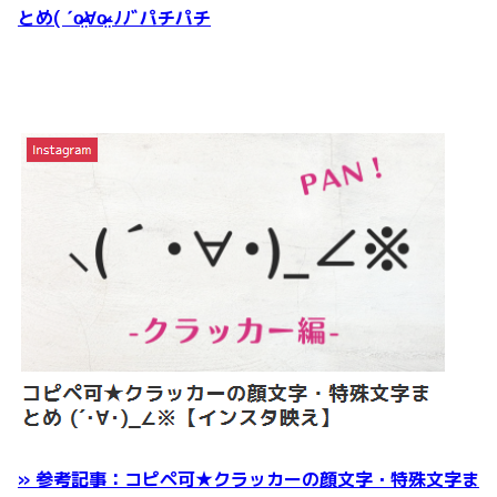
とめ( ˊo̴̶̷̤∀o̴̶̷̤ ﾉﾉﾞパチパチ
» 参考記事：コピペ可★クラッカーの顔文字・特殊文字ま