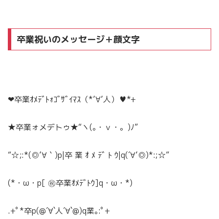
卒業祝いのメッセージ＋顔文字
❤︎
卒業
ｵﾒﾃﾞﾄｫ
ｺﾞｻﾞｲﾏｽ
（*’∀’人）♥*+
★卒業ォメデトゥ★“ヽ(｡・ｖ・。)ﾉ”
“☆;:*(◎’∀｀)p|卒 業 ｵ ﾒ ﾃﾞ ﾄ ｳ|q(´∀’◎)*:;☆”
(*・ω・p[ ㊗️卒業ｵﾒﾃﾞﾄｳ]q・ω・*)
.+ﾟ*卒p(@´∀`人´∀`@)q業｡:ﾟ+