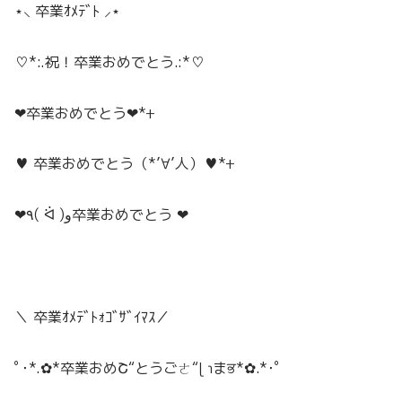
⋆⸜ 卒業
ｵﾒﾃﾞﾄ
⸝⋆
♡*:.祝！卒業おめでとう.:*♡
❤︎卒業おめでとう
❤︎
*+
♥ 卒業おめでとう（*’∀’人）♥*+
❤︎٩( ᐛ )و卒業おめでとう ❤︎
＼ 卒業
ｵﾒﾃﾞﾄｫ
ｺﾞｻﾞｲﾏｽ
／
ﾟ･*.✿
*卒業
おめ
Շ
“
とうご
ㄜ
“ɭ ɿ
ま
ਭ
*
✿.*･ﾟ