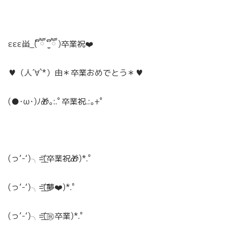
εεε畄_( ຶཽ ˙̫̮ ຶཽ )卒業祝❤️
♥（人
´
∀
`*
）由＊
卒業おめでとう
＊♥
(●･ω･)ﾉ🎁｡:.ﾟ卒業祝.:｡+ﾟ
(っ’-‘)╮=͟͟͞͞(卒業祝🎁)*.ﾟ
(っ’-‘)╮=͟͟͞͞(夢❤️)*.ﾟ
(っ’-‘)╮=͟͟͞͞(㊗️卒業)*.ﾟ