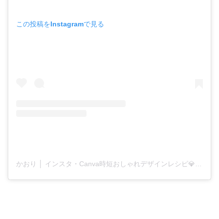
この投稿をInstagramで見る
かおり │ インスタ・Canva時短おしゃれデザインレシピ💎初心者さんに寄り添いサポート(@rosecocon_kaori)がシェアした投稿