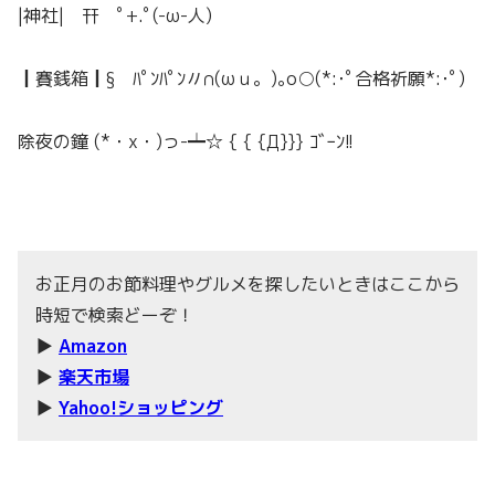
|神社| 幵 ﾟ+.ﾟ(-ω-人)
┃賽銭箱┃§ ﾊﾟﾝﾊﾟﾝ〃∩(ωｕ。)｡о○(*:･ﾟ合格祈願*:･ﾟ)
除夜の鐘 (*・x・)っ-┷☆ { { {Д}}} ｺﾞｰﾝ!!
お正月のお節料理やグルメを探したいときはここから
時短で検索どーぞ！
▶
Amazon
▶
楽天市場
▶
Yahoo!ショッピング