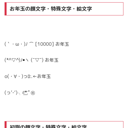
お年玉の顔文字・特殊文字・絵文字
(｀・ω・)ﾉ ⌒ [10000] お年玉
(*^▽^)ﾉ￭ヽ (¯▽¯) お年玉
o(・∀・)っﾛ:.←お年玉
(っ’-‘)╮=͟͟͞͞*.ﾟ㊗️
初詣の顔文字・特殊文字・絵文字