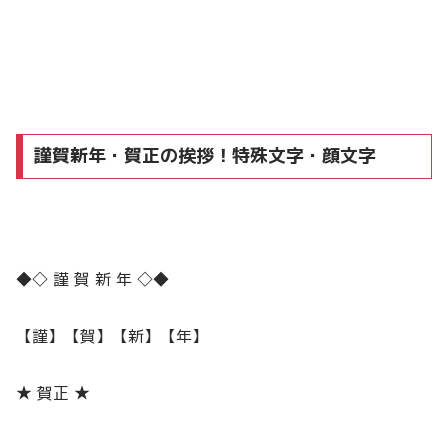
謹賀新年・賀正の挨拶！特殊文字・顔文字
◆◇ 謹 賀 新 年 ◇◆
【謹】【賀】【新】【年】
★ 賀正 ★