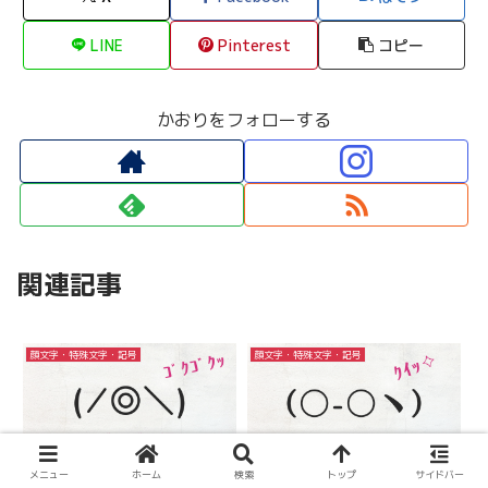
LINE
Pinterest
コピー
かおりをフォローする
関連記事
顔文字・特殊文字・記号
顔文字・特殊文字・記号
メニュー
ホーム
検索
トップ
サイドバー
コピペ可★ごくごくの顔文
コピペ可★メガネの顔文