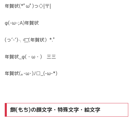
年賀状(*ﾟωﾟ)っ◇|〒|
φ(-ω-;A)年賀状
(っ’-‘)╮=͟͟͞͞（年賀状）*.ﾟ
年賀状_φ(・ω・) 三三
年賀状(｡･ω･)ﾉ□_(-ω-*)
餅(もち)の顔文字・特殊文字・絵文字