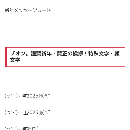
新年メッセージカード
ブオン。謹賀新年・賀正の挨拶！特殊文字・顔
文字
(っ’-‘)╮=͟͟͞͞(2025㊗️)*.ﾟ
(っ’-‘)╮=͟͟͞͞(2025㊗️)*.ﾟ
(っ’-‘)╮=͟͟͞͞(祝)*.ﾟ