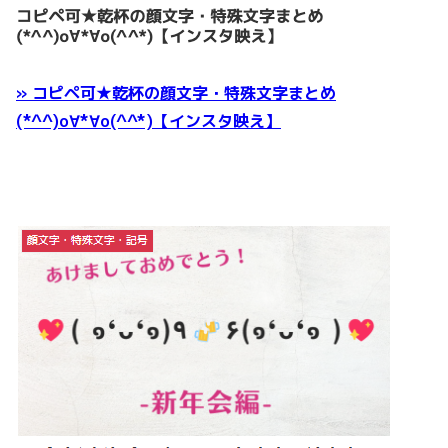
» コピペ可★乾杯の顔文字・特殊文字まとめ
(*^^)o∀*∀o(^^*)【インスタ映え】