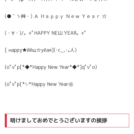
(●｀ゝ艸・) Ａ Ｈａｐｐｙ Ｎｅｗ Ｙｅａｒ ☆
(・∀・)/。+ﾟΗΑΡΡΥ ΝΕШ ΥΕΑЯ。+ﾟ
[ нарру★йёщ☆уёая](･c_,･｡人)
(oﾟvﾟp[*◆*Happy New Year*◆*]qﾟvﾟo)
(oﾟvﾟp[*✨*Happy New Year㊗
明けましておめでとうございますの挨拶