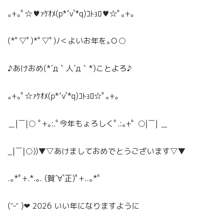
｡+｡ﾟ☆♥︎︎ｧｹｵﾒ(p*’v`*q)ｺﾄｮﾛ♥︎︎☆ﾟ｡+｡
(*ﾟ▽ﾟ)*ﾟ▽ﾟ)ﾉ＜よいお年を｡Ｏ○
♪あけおめ(*´д｀人´д｀*)ことよろ♪
｡+｡ﾟ☆ｧｹｵﾒ(p*’v`*q)ｺﾄｮﾛ☆ﾟ｡+｡
＿|￣|○ ﾟ+｡:.ﾟ今年もょろしくﾟ.:｡+ﾟ ○|￣| ＿
_|￣|○))▼▽あけましておめでとうございます▽▼
.｡*ﾟ+.*.｡. (賀´∀`正)ﾟ+..｡*ﾟ
(˘ᵕ˘ )❤ 2026 いい年になりますように