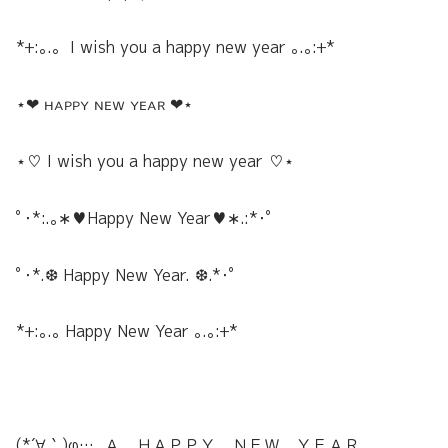
*+:｡.｡ I wish you a happy new year ｡.｡:+*
⋆❤︎ ʜᴀᴘᴘʏ ɴᴇᴡ ʏᴇᴀʀ ❤︎⋆
⋆♡ I wish you a happy new year ♡⋆
ﾟ･*:.｡∗︎♥︎︎Happy New Year♥︎︎∗︎.:*･ﾟ
ﾟ･*.❆ Happy New Year. ❆.*･ﾟ
*+:｡.｡ Happy New Year ｡.｡:+*
(*´∀｀)φ…..Ａ ＨＡＰＰＹ ＮＥＷ ＹＥＡＲ