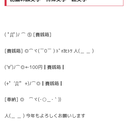
( ﾟДﾟ)ﾉ ⌒ ⑤ [賽銭箱]
[賽銭箱] ◎⌒ヾ(￣0￣ ) ﾄﾞｫｶﾋﾄﾂ 人(＿ ＿ )
(´∀`)ﾉ⌒◎←100円┃賽銭箱┃
(+゜’Д’゜+)ﾉ⌒◎┃賽銭箱┃
[奉納] ◎ ⌒ヾ(･○＿･｀))
人(＿ ＿ ) 今年もよろしくお願いします