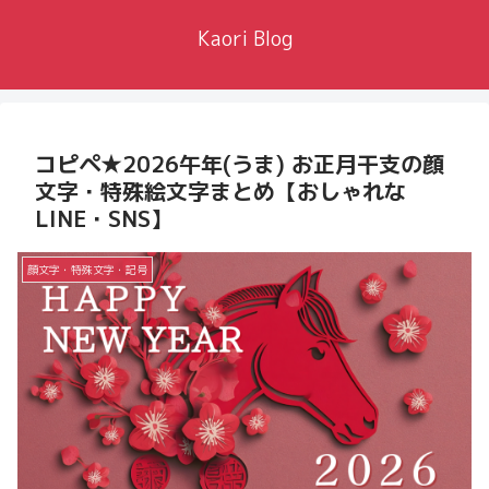
Kaori Blog
コピペ★2026午年(うま) お正月干支の顔
文字・特殊絵文字まとめ【おしゃれな
LINE・SNS】
顔文字・特殊文字・記号