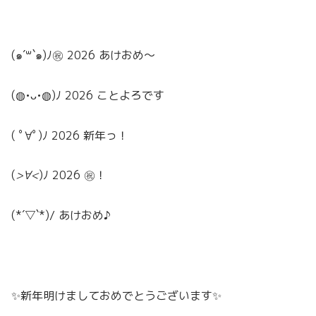
(๑´꒳`๑)ﾉ㊗️ 2026 あけおめ〜
(◍•ᴗ•◍)ﾉ 2026 ことよろです
( ﾟ∀ﾟ)ﾉ 2026 新年っ！
(
>∀<
)ﾉ 2026 ㊗️！
(*´▽`*)/ あけおめ♪
✨新年明けましておめでとうございます✨