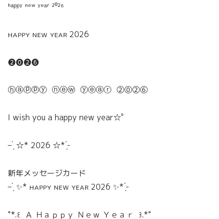
ʰᵃᵖᵖʸ ⁿᵉʷ ʸᵉᵃʳ ²⁰²⁶
ʜᴀᴘᴘʏ ɴᴇᴡ ʏᴇᴀʀ 2026
❷⓿❷❻
ⓗⓐⓟⓟⓨ ​ ⓝⓔⓦ ​ ⓨⓔⓐⓡ ​ ②⓪②⑥
I wish you a happy new year☆ﾟ
– ̗̀ ☆* 2026 ☆* ̖́-
新年メッセージカード
– ̗̀ ✨* ʜᴀᴘᴘʏ ɴᴇᴡ ʏᴇᴀʀ 2026 ✨* ̖́-
˚*.꒰ Ａ Ｈａｐｐｙ Ｎｅｗ Ｙｅａｒ ꒱.*˚