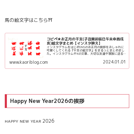
馬の絵文字はこちら⛩️
コピペ★お正月の干支(子丑寅卯辰巳午未申酉戌
亥)絵文字まとめ【インスタ映え】
インスタグラムをはじめSNSのお正月の挨拶をおしゃれに
可愛くしてくれる『干支の絵文字』をまるっとまとめまし
た。インスタグラムやXの文章、大切な友達や家族に送る
LINEメッセージに可愛くあしらって今よりもおしゃれでセ
ンス良く仕上げてみてね♪
2024.01.01
www.kaoriblog.com
Happy New Year2026の挨拶
ʜᴀᴘᴘʏ ɴᴇᴡ ʏᴇᴀʀ 2026