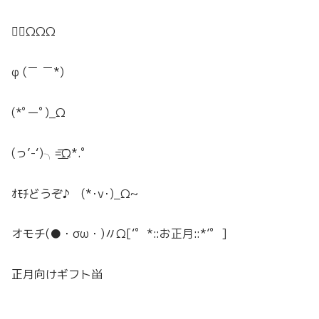
餅⃞ΩΩΩ
φ (￣ ￣*)
(*ﾟーﾟ)_Ω
(っ’-‘)╮=͟͟͞͞Ω*.ﾟ
ｵﾓﾁどうぞ♪ (*･v･)_Ω~
オモチ(●・σω・)〃Ω[‘゜*::お正月::*’゜]
正月向けギフト畄