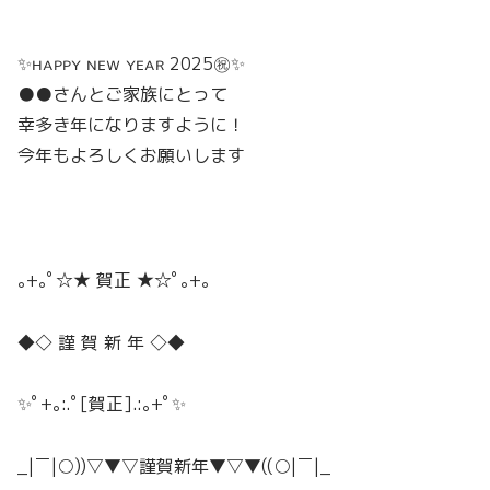
✨ʜᴀᴘᴘʏ ɴᴇᴡ ʏᴇᴀʀ 2025㊗️✨
●●さんとご家族にとって
幸多き年になりますように！
今年もよろしくお願いします
｡+｡ﾟ☆★ 賀正 ★☆ﾟ｡+｡
◆◇ 謹 賀 新 年 ◇◆
✨ﾟ+｡:.ﾟ[賀正].:｡+ﾟ✨
_|￣|○))▽▼▽謹賀新年▼▽▼((○|￣|_