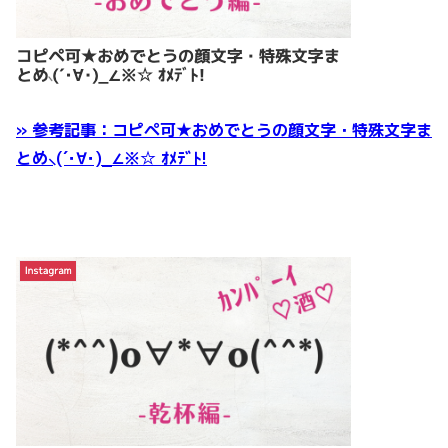
» 参考記事：コピペ可★おめでとうの顔文字・特殊文字ま
とめ⸜(´･∀･)_∠※☆ ｵﾒﾃﾞﾄ!