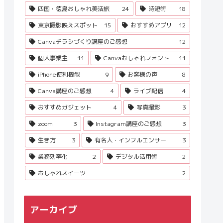
四国・徳島おしゃれ美活旅
24
時短術
18
東京撮影映えスポット
15
おすすめアプリ
12
Canvaチラシづくり講座のご感想
12
個人事業主
11
Canvaおしゃれフォント
11
iPhone便利機能
9
お客様の声
8
Canva講座のご感想
4
ライブ配信
4
おすすめガジェット
4
写真撮影
3
zoom
3
Instagram講座のご感想
3
生き方
3
有名人・インフルエンサー
3
業務効率化
2
デジタル活用術
2
おしゃれスイーツ
2
アーカイブ