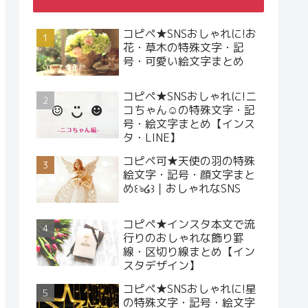
コピペ★SNSおしゃれに!お
花・草木の特殊文字・記
号・可愛い絵文字まとめ
コピペ★SNSおしゃれに!ニ
コちゃん☺︎の特殊文字・記
号・絵文字まとめ【インス
タ・LINE】
コピペ可★天使の羽の特殊
絵文字・記号・顔文字まと
め꒰ঌ໒꒱｜おしゃれなSNS
コピペ★インスタ本文で流
行りのおしゃれな飾り罫
線・区切り線まとめ【イン
スタデザイン】
コピペ★SNSおしゃれに!星
の特殊文字・記号・絵文字