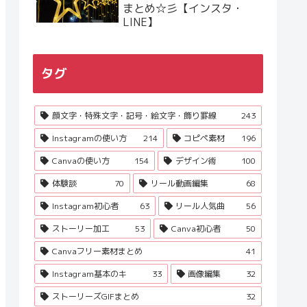
まとめ☆彡【インスタ・
LINE】
タグ
顔文字・特殊文字・記号・絵文字・飾り罫線
243
Instagramの使い方
214
コピペ素材
196
Canvaの使い方
154
デザイン術
100
体験談
70
リール動画編集
68
Instagram初心者
63
リール人気曲
56
ストーリー加工
53
Canva初心者
50
Canvaフリー素材まとめ
41
Instagram基本のキ
33
画像編集
32
ストーリーズGIFまとめ
32