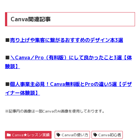
Canva関連記事
■
売り上げや集客に繋がるおすすめのデザイン本3選
■
＼Canva／Pro（有料版）にして良かったこと3選【体
験談】
■
個人事業主必見！Canva無料版とProの違い5選【デザ
イナー体験談】
※記事内の画像は一部CanvaのAI画像を使用しております。
Canva★レッスン実績
Canvaの使い方
Canva初心者