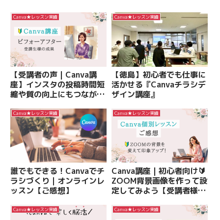
Canva★レッスン実績
Canva★レッスン実績
【受講者の声 | Canva講
【徳島】初心者でも仕事に
座】インスタの投稿時間短
活かせる『Canvaチラシデ
縮や質の向上にもつながっ
ザイン講座』
た！
Canva★レッスン実績
Canva★レッスン実績
誰でもできる！Canvaでチ
Canva講座 | 初心者向け🔰
ラシづくり｜オンラインレ
ZOOM背景画像を作って設
ッスン【ご感想】
定してみよう【受講者様の
感想あり】
Canva★レッスン実績
Canva★レッスン実績