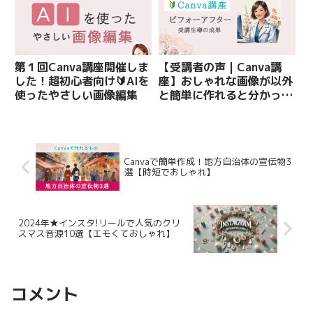
第１回Canva講座開催しま
【受講者の声 | Canva講
した！超初心者向け🔰AIを
座】おしゃれな画像が以外
使ったやさしい画像編集
と簡単に作れると分かっ
た！
Canvaで簡単作成！地方自治体の宣伝物3
選【時短でおしゃれ】
2024年★インスタ!リールで人気のクリ
スマス音源10選【エモくておしゃれ】
コメント