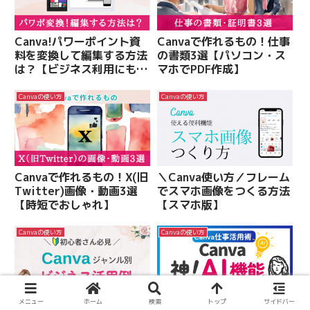
Canva!パワーポイント資
Canvaで作れるもの！仕事
料を変換して編集する方法
の書類3選【パソコン・ス
は？【ビジネス利用にも便
マホでPDF作成】
利】
Canvaの使い方
Canvaの使い方
Canvaで作れるもの！X(旧
＼Canva使い方／フレーム
Twitter)画像・動画3選
でスマホ画像をつくる方法
【時短でおしゃれ】
【スマホ版】
Canvaの使い方
Canvaの使い方
メニュー
ホーム
検索
トップ
サイドバー