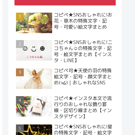
コピペ★SNSおしゃれに!お
花・草木の特殊文字・記
号・可愛い絵文字まとめ
コピペ★SNSおしゃれに!ニ
コちゃん☺︎の特殊文字・記
号・絵文字まとめ【インス
タ・LINE】
コピペ可★天使の羽の特殊
絵文字・記号・顔文字まと
め꒰ঌ໒꒱｜おしゃれなSNS
コピペ★インスタ本文で流
行りのおしゃれな飾り罫
線・区切り線まとめ【イン
スタデザイン】
コピペ★SNSおしゃれに!星
の特殊文字・記号・絵文字