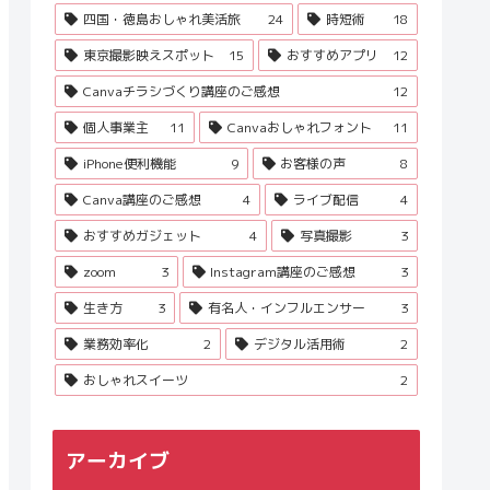
四国・徳島おしゃれ美活旅
24
時短術
18
東京撮影映えスポット
15
おすすめアプリ
12
Canvaチラシづくり講座のご感想
12
個人事業主
11
Canvaおしゃれフォント
11
iPhone便利機能
9
お客様の声
8
Canva講座のご感想
4
ライブ配信
4
おすすめガジェット
4
写真撮影
3
zoom
3
Instagram講座のご感想
3
生き方
3
有名人・インフルエンサー
3
業務効率化
2
デジタル活用術
2
おしゃれスイーツ
2
アーカイブ