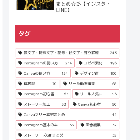
まとめ☆彡【インスタ・
LINE】
タグ
顔文字・特殊文字・記号・絵文字・飾り罫線
243
Instagramの使い方
214
コピペ素材
196
Canvaの使い方
154
デザイン術
100
体験談
70
リール動画編集
68
Instagram初心者
63
リール人気曲
56
ストーリー加工
53
Canva初心者
50
Canvaフリー素材まとめ
41
Instagram基本のキ
33
画像編集
32
ストーリーズGIFまとめ
32