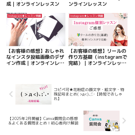
成｜オンラインレッスン
ンラインレッスン
Instagram★レッスン実績
Instagram★レッスン実績
【お客様の感想】おしゃれ
【お客様の感想】リールの
なインスタ投稿画像のデザ
作り方基礎（instagramで
イン作成｜オンラインレッ
完結）｜オンラインレッス
スン
ン
コピペ可★花粉症の顔文字・絵文字・特
殊記号まとめ( >д<)､;'.･【時短でおしゃ
れ】
【2025年2月開催】Canva質問会の感想
＆よくある質問まとめ！初心者向け解説