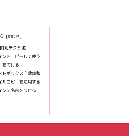
次
爆速時短テク５選
ザインをコピーして使う
ーを付ける
キストボックス自動調整
タイルコピーを活用する
インに名前をつける