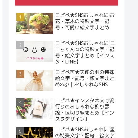
コピペ★SNSおしゃれに!お
花・草木の特殊文字・記
号・可愛い絵文字まとめ
コピペ★SNSおしゃれに!ニ
コちゃん☺︎の特殊文字・記
号・絵文字まとめ【インス
タ・LINE】
コピペ可★天使の羽の特殊
絵文字・記号・顔文字まと
め꒰ঌ໒꒱｜おしゃれなSNS
コピペ★インスタ本文で流
行りのおしゃれな飾り罫
線・区切り線まとめ【イン
スタデザイン】
コピペ★SNSおしゃれに!星
の特殊文字・記号・絵文字