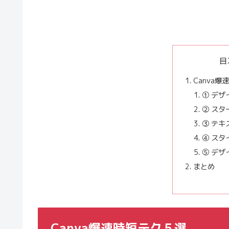
目
Canva
① デ
② スタ
③ テ
④ ス
⑤ デザ
まとめ
Canva爆速時短テク５選