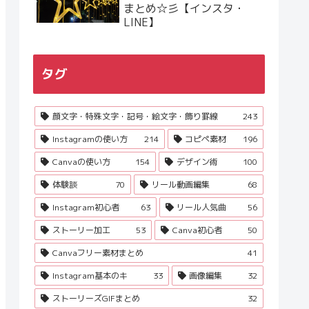
まとめ☆彡【インスタ・
LINE】
タグ
顔文字・特殊文字・記号・絵文字・飾り罫線
243
Instagramの使い方
214
コピペ素材
196
Canvaの使い方
154
デザイン術
100
体験談
70
リール動画編集
68
Instagram初心者
63
リール人気曲
56
ストーリー加工
53
Canva初心者
50
Canvaフリー素材まとめ
41
Instagram基本のキ
33
画像編集
32
ストーリーズGIFまとめ
32