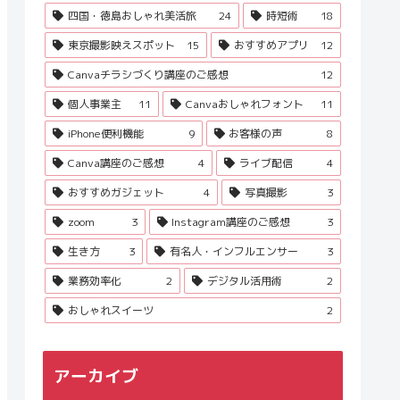
四国・徳島おしゃれ美活旅
24
時短術
18
東京撮影映えスポット
15
おすすめアプリ
12
Canvaチラシづくり講座のご感想
12
個人事業主
11
Canvaおしゃれフォント
11
iPhone便利機能
9
お客様の声
8
Canva講座のご感想
4
ライブ配信
4
おすすめガジェット
4
写真撮影
3
zoom
3
Instagram講座のご感想
3
生き方
3
有名人・インフルエンサー
3
業務効率化
2
デジタル活用術
2
おしゃれスイーツ
2
アーカイブ