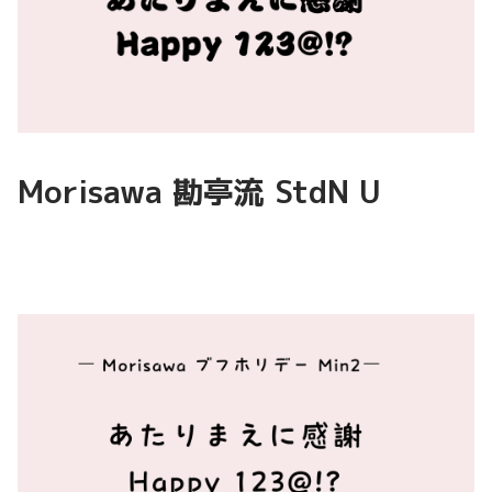
Morisawa 勘亭流 StdN U