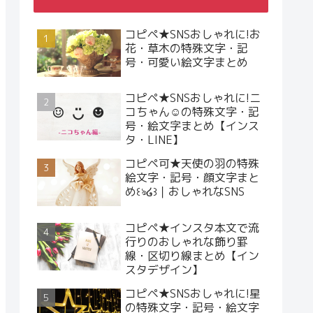
コピペ★SNSおしゃれに!お
花・草木の特殊文字・記
号・可愛い絵文字まとめ
コピペ★SNSおしゃれに!ニ
コちゃん☺︎の特殊文字・記
号・絵文字まとめ【インス
タ・LINE】
コピペ可★天使の羽の特殊
絵文字・記号・顔文字まと
め꒰ঌ໒꒱｜おしゃれなSNS
コピペ★インスタ本文で流
行りのおしゃれな飾り罫
線・区切り線まとめ【イン
スタデザイン】
コピペ★SNSおしゃれに!星
の特殊文字・記号・絵文字