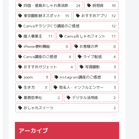
四国・徳島おしゃれ美活旅
24
時短術
18
東京撮影映えスポット
15
おすすめアプリ
12
Canvaチラシづくり講座のご感想
12
個人事業主
11
Canvaおしゃれフォント
11
iPhone便利機能
9
お客様の声
8
Canva講座のご感想
4
ライブ配信
4
おすすめガジェット
4
写真撮影
3
zoom
3
Instagram講座のご感想
3
生き方
3
有名人・インフルエンサー
3
業務効率化
2
デジタル活用術
2
おしゃれスイーツ
2
アーカイブ