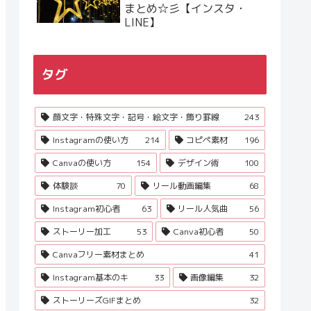
まとめ☆彡【インスタ・
LINE】
タグ
顔文字・特殊文字・記号・絵文字・飾り罫線
243
Instagramの使い方
214
コピペ素材
196
Canvaの使い方
154
デザイン術
100
体験談
70
リール動画編集
68
Instagram初心者
63
リール人気曲
56
ストーリー加工
53
Canva初心者
50
Canvaフリー素材まとめ
41
Instagram基本のキ
33
画像編集
32
ストーリーズGIFまとめ
32