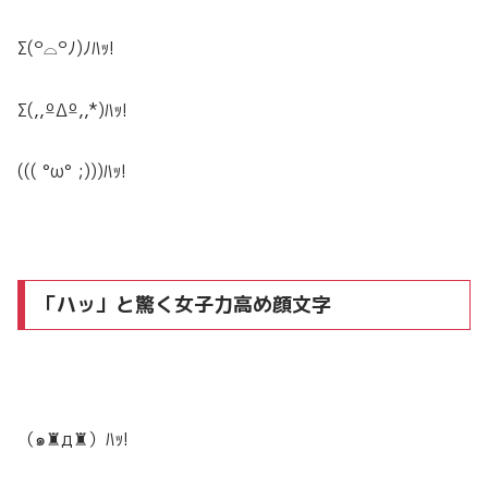
Σ(꒪⌓꒪ﾉ)ﾉ
ﾊｯ!
Σ(,,ºΔº,,*)
ﾊｯ!
((( °ω° ;)))
ﾊｯ!
「ハッ」と驚く女子力高め顔文字
（๑♜д♜）
ﾊｯ!