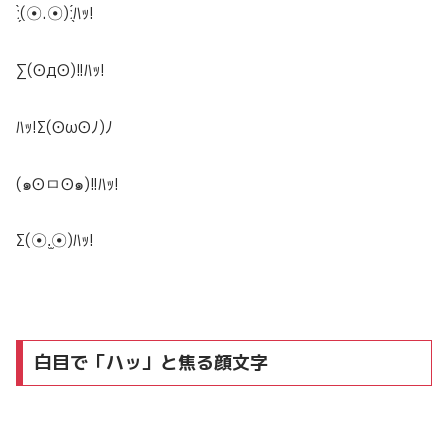
ː̗̀(☉.☉)ː̖́
ﾊｯ!
∑(ʘдʘ)!!
ﾊｯ!
ﾊｯ!
Σ(ʘωʘﾉ)ﾉ
(๑ʘㅁʘ๑)!!
ﾊｯ!
Σ(☉.̫☉)
ﾊｯ!
白目で「ハッ」と焦る顔文字