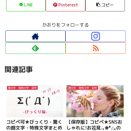
LINE
Pinterest
コピー
かおりをフォローする
関連記事
顔文字・特殊文字・記号
顔文字・特殊文字・記号
コピペ可★びっくり・驚く
【保存版】コピペ★SNSお
の顔文字・特殊文字まとめ
しゃれに!お花見.｡❀*.:｡の