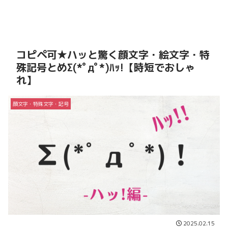
コピペ可★ハッと驚く顔文字・絵文字・特
殊記号とめΣ(*ﾟдﾟ*)ﾊｯ!【時短でおしゃ
れ】
顔文字・特殊文字・記号
2025.02.15