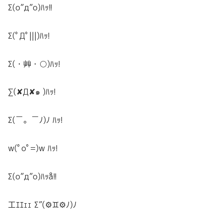
Σ(o”д”o)ﾊｯ!!
Σ(ﾟДﾟ|||)
ﾊｯ!
Σ(・艸・○)
ﾊｯ!
∑(✘Д✘๑ )
ﾊｯ!
Σ(￣。￣ﾉ)ﾉ
ﾊｯ!
w(ﾟoﾟ=)w
ﾊｯ!
Σ(o”д”o)ﾊｯå!!
工ｴｴｪｪ Σ”(⚙♊⚙ﾉ)ﾉ