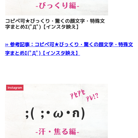
» 参考記事：コピペ可★びっくり・驚くの顔文字・特殊文
字まとめΣ(ﾟДﾟ)【インスタ映え】