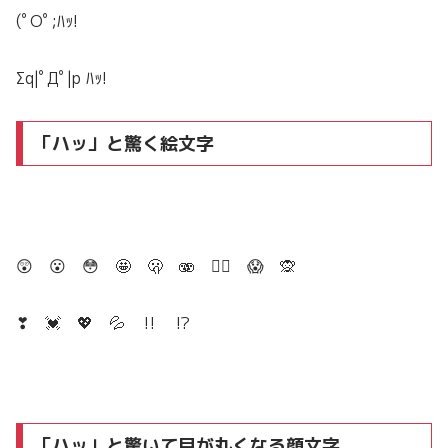
(ﾟOﾟ;ﾊｯ!
Σq|ﾟДﾟ|p ﾊｯ!
「ハッ」と驚く絵文字
😲 😮 😳 🤩 🫢 🫨 😵‍💫 😱 🙊
❣ 💓 💖 💦 ‼ ⁉
「ハッ」と驚いて目が丸くなる顔文字