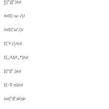
∑(ﾟДﾟ)
ﾊｯ!
ﾊｯ!
Σ(･ω･ﾉ)ﾉ
ﾊｯ!
Σ(‘ω’ﾉ)ﾉ
Σ(˙༥˙ﾉ)ﾉ
ﾊｯ!
Σ(,,ºΔº,,*)
ﾊｯ!
Σ(ﾟﾛﾟ;)
ﾊｯ!
Σ(･∇･o)
ﾊｯ!
ﾊｯ!
(ﾟﾛﾟ屮)屮