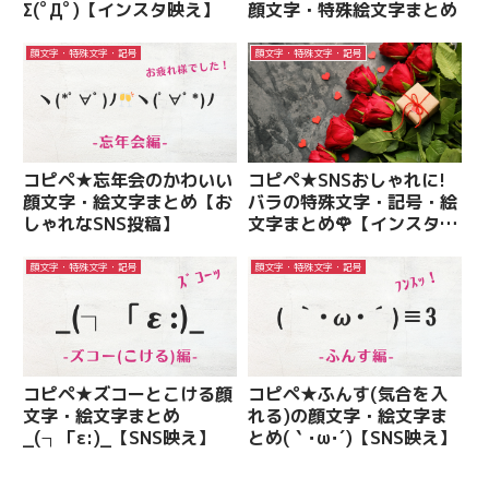
Σ(ﾟДﾟ)【インスタ映え】
顔文字・特殊絵文字まとめ
顔文字・特殊文字・記号
顔文字・特殊文字・記号
コピペ★忘年会のかわいい
コピペ★SNSおしゃれに!
顔文字・絵文字まとめ【お
バラの特殊文字・記号・絵
しゃれなSNS投稿】
文字まとめ🌹【インスタ・
X・Threads】
顔文字・特殊文字・記号
顔文字・特殊文字・記号
コピペ★ズコーとこける顔
コピペ★ふんす(気合を入
文字・絵文字まとめ
れる)の顔文字・絵文字ま
_(┐「ε:)_【SNS映え】
とめ(｀･ω･´)【SNS映え】