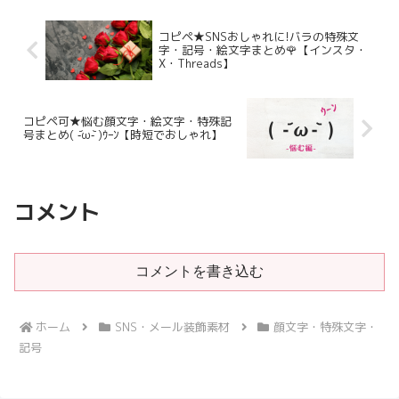
コピペ★SNSおしゃれに!バラの特殊文
字・記号・絵文字まとめ🌹【インスタ・
X・Threads】
コピペ可★悩む顔文字・絵文字・特殊記
号まとめ( -᷄ω-᷅ )ｳｰﾝ【時短でおしゃれ】
コメント
コメントを書き込む
ホーム
SNS・メール装飾素材
顔文字・特殊文字・
記号