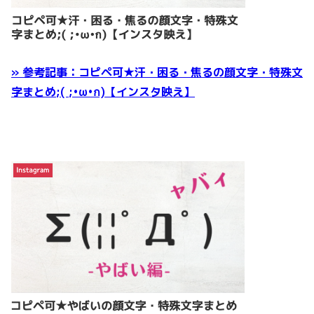
» 参考記事：コピペ可★汗・困る・焦るの顔文字・特殊文
字まとめ;( ;•ω•ก)【インスタ映え】