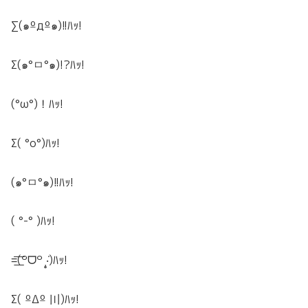
∑(๑ºдº๑)!!
ﾊｯ!
Σ(๑°ㅁ°๑)!?
ﾊｯ!
(°ω°)！
ﾊｯ!
Σ( °o°)
ﾊｯ!
(๑°ㅁ°๑)!!
ﾊｯ!
( °-° )
ﾊｯ!
=͟͟͞͞(꒪ᗜ꒪ ‧̣̥̇)
ﾊｯ!
Σ( ºΔº 〣)
ﾊｯ!