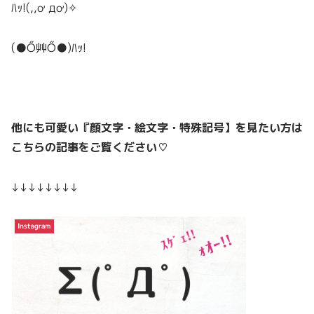
ﾊｯ!
(,,ơ дơ)✧
(●Ő艸Ő●)
ﾊｯ!
他にも可愛い『顔文字・絵文字・特殊記号】を見たい方は
こちらの記事をご覧ください♡
↓↓↓↓↓↓↓↓