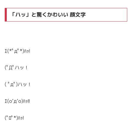
「ハッ」と驚くかわいい 顔文字
Σ(*ﾟдﾟ*)ﾊｯ!
(ﾟДﾟハッ！
( ﾟдﾟ)ハッ！
Σ(o’д’o)ﾊｯ!!
(
ﾟﾛﾟ
*)ﾊｯ!