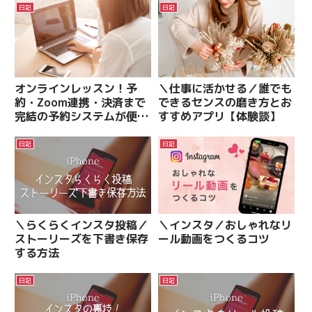
日記
日記
オンラインレッスン！予
＼仕事に活かせる／誰でも
約・Zoom連携・決済まで
できるセンスの磨き方とお
完結の予約システムが便利
すすめアプリ【体験談】
すぎた【体験談】
日記
日記
＼らくらくインスタ投稿／
＼インスタ／おしゃれなリ
ストーリーズを下書き保存
ール動画をつくるコツ
する方法
日記
日記