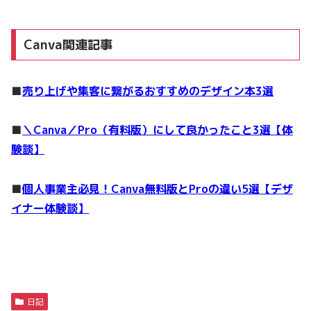
Canva関連記事
■
売り上げや集客に繋がるおすすめのデザイン本3選
■
＼Canva／Pro（有料版）にして良かったこと3選【体
験談】
■
個人事業主必見！Canva無料版とProの違い5選【デザ
イナー体験談】
日記