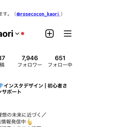
ます。（
@rosecocon_kaori
）