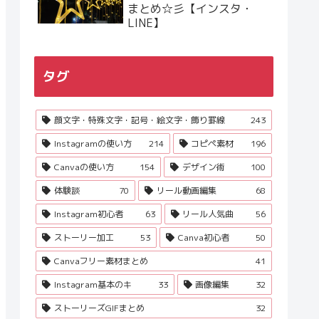
まとめ☆彡【インスタ・
LINE】
タグ
顔文字・特殊文字・記号・絵文字・飾り罫線
243
Instagramの使い方
214
コピペ素材
196
Canvaの使い方
154
デザイン術
100
体験談
70
リール動画編集
68
Instagram初心者
63
リール人気曲
56
ストーリー加工
53
Canva初心者
50
Canvaフリー素材まとめ
41
Instagram基本のキ
33
画像編集
32
ストーリーズGIFまとめ
32