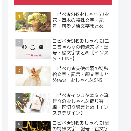
コピペ★SNSおしゃれに!お
花・草木の特殊文字・記
号・可愛い絵文字まとめ
コピペ★SNSおしゃれに!ニ
コちゃん☺︎の特殊文字・記
号・絵文字まとめ【インス
タ・LINE】
コピペ可★天使の羽の特殊
絵文字・記号・顔文字まと
め꒰ঌ໒꒱｜おしゃれなSNS
コピペ★インスタ本文で流
行りのおしゃれな飾り罫
線・区切り線まとめ【イン
スタデザイン】
コピペ★SNSおしゃれに!星
の特殊文字・記号・絵文字