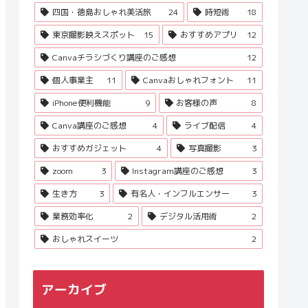
四国・徳島おしゃれ美活旅
24
時短術
18
東京撮影映えスポット
15
おすすめアプリ
12
Canvaチラシづくり講座のご感想
12
個人事業主
11
Canvaおしゃれフォント
11
iPhone便利機能
9
お客様の声
8
Canva講座のご感想
4
ライブ配信
4
おすすめガジェット
4
写真撮影
3
zoom
3
Instagram講座のご感想
3
生き方
3
有名人・インフルエンサー
3
業務効率化
2
デジタル活用術
2
おしゃれスイーツ
2
アーカイブ