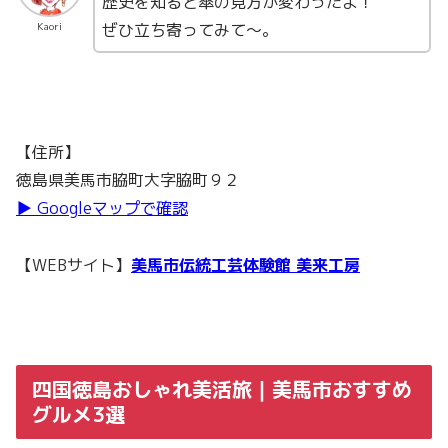
歴史を知ると傘の見方が変わったよ！
ぜひ立ち寄ってみて〜。
Kaori
【住所】
徳島県美馬市脇町大字脇町９２
▶︎ Googleマップで確認
【WEBサイト】
美馬市伝統工芸体験館 美来工房
四国徳島おしゃれ美活旅｜美馬市おすすめ
グルメ3選