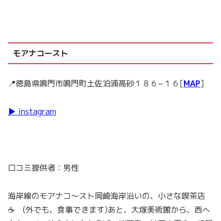
モアナコースト
📍徳島県鳴門市鳴門町土佐泊浦高砂１８６−１６[
MAP
]
▶ instagram
口コミ提供者：男性
海岸線のモアナコ～スト
岡崎海岸沿いの、小さな喫茶店
☕️ (外でも、食事できます)
あと、大塚美術館から、西へ