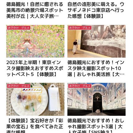
徳島観光！自然に癒される
自然の造形美に萌える。ウ
美馬市の絶景穴場スポット
サギノネドコ東京店へ行っ
美村が丘｜大人女子旅
た感想【体験談】
【SNS映え】
おでかけ・グルメ
おでかけ・グルメ
2023年上半期！東京イン
徳島観光におすすめ！イン
スタ撮影映えおすすめスポ
スタ映え撮影スポット10
ットベスト５【体験談】
選｜おしゃれ美活旅【大塚
国際美術館】
おでかけ・グルメ
おでかけ・グルメ
【体験談】宝石好きが「彩
徳島観光でおすすめ！おし
果の宝石」を食べてみた正
ゃれ撮影スポット3選｜大
直な感想
人女子旅【SNS映え】