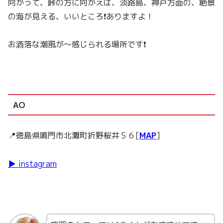
向かって、峠の方に向かえば、淡路島、神戸方面の、絶景
の海が見える、いいところ❗ありますよ！
お洒落な潮風が～感じられる場所です❗
AO
📍徳島県鳴門市北灘町折野桜井５６[
MAP
]
▶ instagram