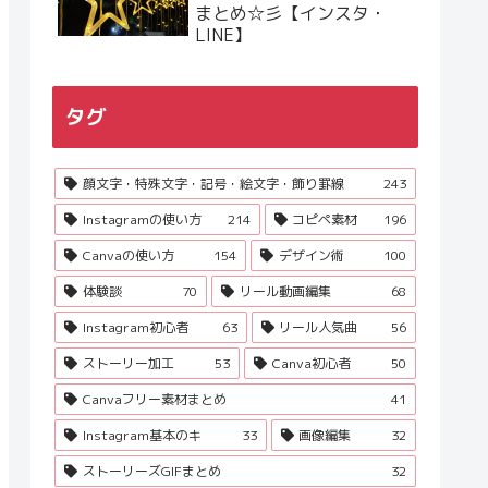
まとめ☆彡【インスタ・
LINE】
タグ
顔文字・特殊文字・記号・絵文字・飾り罫線
243
Instagramの使い方
214
コピペ素材
196
Canvaの使い方
154
デザイン術
100
体験談
70
リール動画編集
68
Instagram初心者
63
リール人気曲
56
ストーリー加工
53
Canva初心者
50
Canvaフリー素材まとめ
41
Instagram基本のキ
33
画像編集
32
ストーリーズGIFまとめ
32