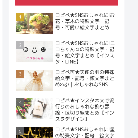
コピペ★SNSおしゃれに!お
花・草木の特殊文字・記
号・可愛い絵文字まとめ
コピペ★SNSおしゃれに!ニ
コちゃん☺︎の特殊文字・記
号・絵文字まとめ【インス
タ・LINE】
コピペ可★天使の羽の特殊
絵文字・記号・顔文字まと
め꒰ঌ໒꒱｜おしゃれなSNS
コピペ★インスタ本文で流
行りのおしゃれな飾り罫
線・区切り線まとめ【イン
スタデザイン】
コピペ★SNSおしゃれに!星
の特殊文字・記号・絵文字