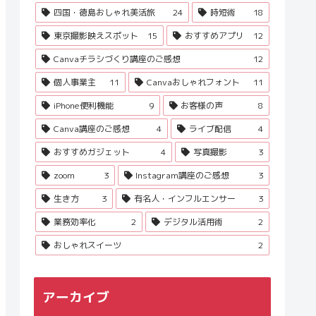
四国・徳島おしゃれ美活旅
24
時短術
18
東京撮影映えスポット
15
おすすめアプリ
12
Canvaチラシづくり講座のご感想
12
個人事業主
11
Canvaおしゃれフォント
11
iPhone便利機能
9
お客様の声
8
Canva講座のご感想
4
ライブ配信
4
おすすめガジェット
4
写真撮影
3
zoom
3
Instagram講座のご感想
3
生き方
3
有名人・インフルエンサー
3
業務効率化
2
デジタル活用術
2
おしゃれスイーツ
2
アーカイブ