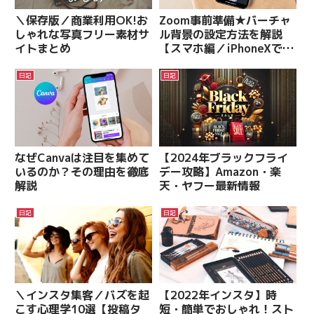
＼保存版／商業利用OK!お
Zoom事前準備★バーチャ
しゃれな写真フリー素材サ
ル背景の設定方法を解説
イトまとめ
【スマホ編／iPhoneXで検
証済】
日記
日記
なぜCanvaは注目を集めて
【2024年ブラックフライ
いるのか？その理由を徹底
デー攻略】Amazon・楽
解説
天・ヤフー最新情報
日記
日記
＼インスタ集客／バズを起
【2022年インスタ】時
こす心理学10選【投稿タ
短・簡単でおしゃれ！スト