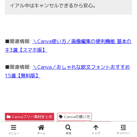
イアル中はキャンセルできるから安心。
■関連情報:
＼Canva使い方／画像編集の便利機能 基本の
キ3選【スマホ版】
■関連情報:
＼Canva／おしゃれな欧文フォントおすすめ
15選【無料版】
Canvaフリー素材まとめ
Canvaの使い方
Canvaフリー素材まとめ
Canva初心者
画像編集
メニュー
ホーム
検索
トップ
サイドバー