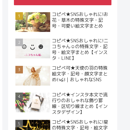
コピペ★SNSおしゃれに!お
花・草木の特殊文字・記
号・可愛い絵文字まとめ
コピペ★SNSおしゃれに!ニ
コちゃん☺︎の特殊文字・記
号・絵文字まとめ【インス
タ・LINE】
コピペ可★天使の羽の特殊
絵文字・記号・顔文字まと
め꒰ঌ໒꒱｜おしゃれなSNS
コピペ★インスタ本文で流
行りのおしゃれな飾り罫
線・区切り線まとめ【イン
スタデザイン】
コピペ★SNSおしゃれに!星
の特殊文字・記号・絵文字