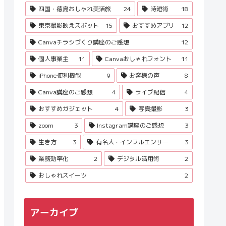
四国・徳島おしゃれ美活旅
24
時短術
18
東京撮影映えスポット
15
おすすめアプリ
12
Canvaチラシづくり講座のご感想
12
個人事業主
11
Canvaおしゃれフォント
11
iPhone便利機能
9
お客様の声
8
Canva講座のご感想
4
ライブ配信
4
おすすめガジェット
4
写真撮影
3
zoom
3
Instagram講座のご感想
3
生き方
3
有名人・インフルエンサー
3
業務効率化
2
デジタル活用術
2
おしゃれスイーツ
2
アーカイブ