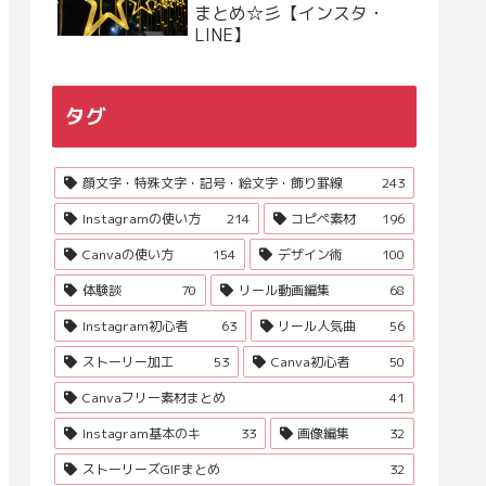
まとめ☆彡【インスタ・
LINE】
タグ
顔文字・特殊文字・記号・絵文字・飾り罫線
243
Instagramの使い方
214
コピペ素材
196
Canvaの使い方
154
デザイン術
100
体験談
70
リール動画編集
68
Instagram初心者
63
リール人気曲
56
ストーリー加工
53
Canva初心者
50
Canvaフリー素材まとめ
41
Instagram基本のキ
33
画像編集
32
ストーリーズGIFまとめ
32