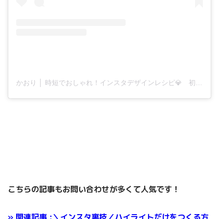
かおり │ 時短でおしゃれ！インスタデザインレシピ💎 初心者さんに寄り添いサポート(@rosecocon_kaori)がシェアした投稿
こちらの記事もお問い合わせが多くて人気です！
» 関連記事 :＼インスタ裏技／ハイライトだけをつくる方