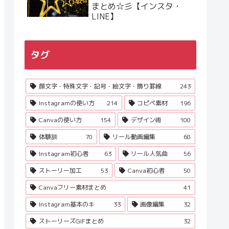
まとめ☆彡【インスタ・
LINE】
タグ
顔文字・特殊文字・記号・絵文字・飾り罫線
243
Instagramの使い方
214
コピペ素材
196
Canvaの使い方
154
デザイン術
100
体験談
70
リール動画編集
68
Instagram初心者
63
リール人気曲
56
ストーリー加工
53
Canva初心者
50
Canvaフリー素材まとめ
41
Instagram基本のキ
33
画像編集
32
ストーリーズGIFまとめ
32