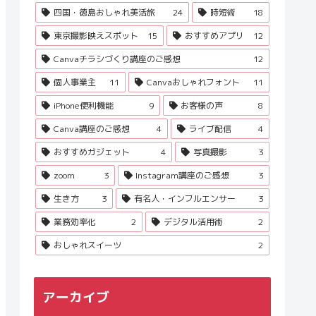
四国・徳島おしゃれ美活旅
24
時短術
18
東京撮影映えスポット
15
おすすめアプリ
12
Canvaチラシづくり講座のご感想
12
個人事業主
11
Canvaおしゃれフォント
11
iPhone便利機能
9
お客様の声
8
Canva講座のご感想
4
ライブ配信
4
おすすめガジェット
4
写真撮影
3
zoom
3
Instagram講座のご感想
3
生き方
3
有名人・インフルエンサー
3
業務効率化
2
デジタル活用術
2
おしゃれスイーツ
2
アーカイブ