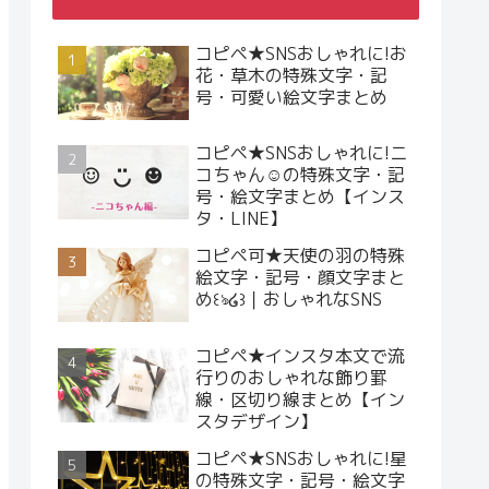
コピペ★SNSおしゃれに!お
花・草木の特殊文字・記
号・可愛い絵文字まとめ
コピペ★SNSおしゃれに!ニ
コちゃん☺︎の特殊文字・記
号・絵文字まとめ【インス
タ・LINE】
コピペ可★天使の羽の特殊
絵文字・記号・顔文字まと
め꒰ঌ໒꒱｜おしゃれなSNS
コピペ★インスタ本文で流
行りのおしゃれな飾り罫
線・区切り線まとめ【イン
スタデザイン】
コピペ★SNSおしゃれに!星
の特殊文字・記号・絵文字