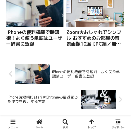
iPhoneの便利機能で時短
Zoom★おしゃれでシンプ
術！よく使う単語はユーザ
ル!おすすめのお部屋の背
ー辞書に登録
景画像10選【PC編／無料
配布】
iPhoneの便利機能で時短術！よく使う単
語はユーザー辞書に登録
iPhone時短術!SafariやChromeの最近閉じ
たタブを復元する方法
コメント
メニュー
ホーム
検索
トップ
サイドバー