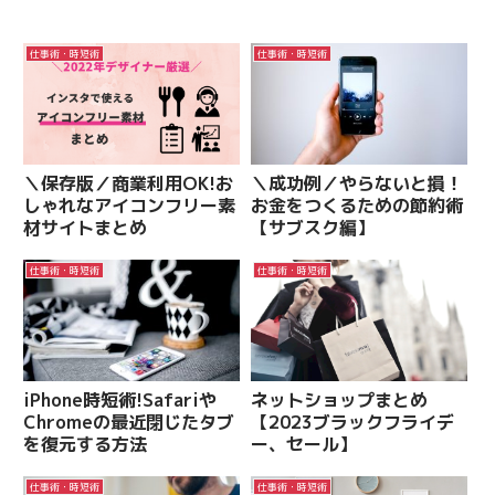
仕事術・時短術
仕事術・時短術
＼保存版／商業利用OK!お
＼成功例／やらないと損！
しゃれなアイコンフリー素
お金をつくるための節約術
材サイトまとめ
【サブスク編】
仕事術・時短術
仕事術・時短術
iPhone時短術!Safariや
ネットショップまとめ
Chromeの最近閉じたタブ
【2023ブラックフライデ
を復元する方法
ー、セール】
仕事術・時短術
仕事術・時短術