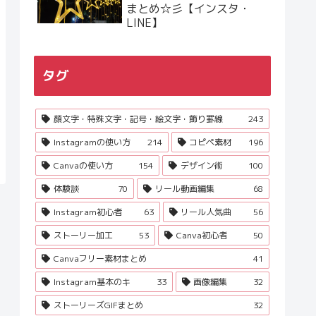
まとめ☆彡【インスタ・
LINE】
タグ
顔文字・特殊文字・記号・絵文字・飾り罫線
243
Instagramの使い方
214
コピペ素材
196
Canvaの使い方
154
デザイン術
100
体験談
70
リール動画編集
68
Instagram初心者
63
リール人気曲
56
ストーリー加工
53
Canva初心者
50
Canvaフリー素材まとめ
41
Instagram基本のキ
33
画像編集
32
ストーリーズGIFまとめ
32