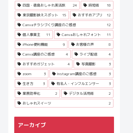
四国・徳島おしゃれ美活旅
24
時短術
18
東京撮影映えスポット
15
おすすめアプリ
12
Canvaチラシづくり講座のご感想
12
個人事業主
11
Canvaおしゃれフォント
11
iPhone便利機能
9
お客様の声
8
Canva講座のご感想
4
ライブ配信
4
おすすめガジェット
4
写真撮影
3
zoom
3
Instagram講座のご感想
3
生き方
3
有名人・インフルエンサー
3
業務効率化
2
デジタル活用術
2
おしゃれスイーツ
2
アーカイブ