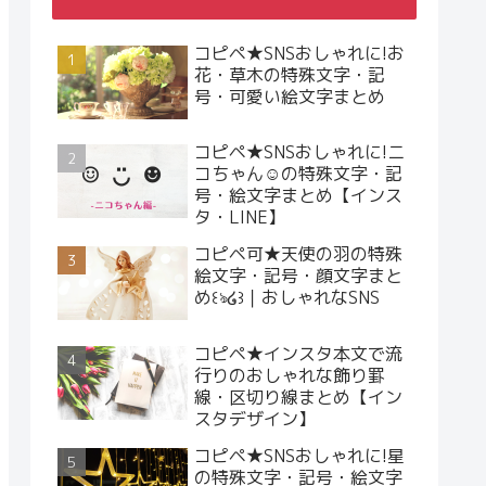
コピペ★SNSおしゃれに!お
花・草木の特殊文字・記
号・可愛い絵文字まとめ
コピペ★SNSおしゃれに!ニ
コちゃん☺︎の特殊文字・記
号・絵文字まとめ【インス
タ・LINE】
コピペ可★天使の羽の特殊
絵文字・記号・顔文字まと
め꒰ঌ໒꒱｜おしゃれなSNS
コピペ★インスタ本文で流
行りのおしゃれな飾り罫
線・区切り線まとめ【イン
スタデザイン】
コピペ★SNSおしゃれに!星
の特殊文字・記号・絵文字