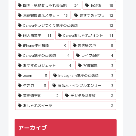
四国・徳島おしゃれ美活旅
24
時短術
18
東京撮影映えスポット
15
おすすめアプリ
12
Canvaチラシづくり講座のご感想
12
個人事業主
11
Canvaおしゃれフォント
11
iPhone便利機能
9
お客様の声
8
Canva講座のご感想
4
ライブ配信
4
おすすめガジェット
4
写真撮影
3
zoom
3
Instagram講座のご感想
3
生き方
3
有名人・インフルエンサー
3
業務効率化
2
デジタル活用術
2
おしゃれスイーツ
2
アーカイブ