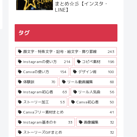
まとめ☆彡【インスタ・
LINE】
タグ
顔文字・特殊文字・記号・絵文字・飾り罫線
243
Instagramの使い方
214
コピペ素材
196
Canvaの使い方
154
デザイン術
100
体験談
70
リール動画編集
68
Instagram初心者
63
リール人気曲
56
ストーリー加工
53
Canva初心者
50
Canvaフリー素材まとめ
41
Instagram基本のキ
33
画像編集
32
ストーリーズGIFまとめ
32