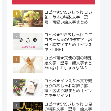
コピペ★SNSおしゃれに!お
花・草木の特殊文字・記
号・可愛い絵文字まとめ
コピペ★SNSおしゃれに!ニ
コちゃん☺︎の特殊文字・記
号・絵文字まとめ【インス
タ・LINE】
コピペ可★天使の羽の特殊
絵文字・記号・顔文字まと
め꒰ঌ໒꒱｜おしゃれなSNS
コピペ★インスタ本文で流
行りのおしゃれな飾り罫
線・区切り線まとめ【イン
スタデザイン】
コピペ★SNSおしゃれに!星
の特殊文字・記号・絵文字