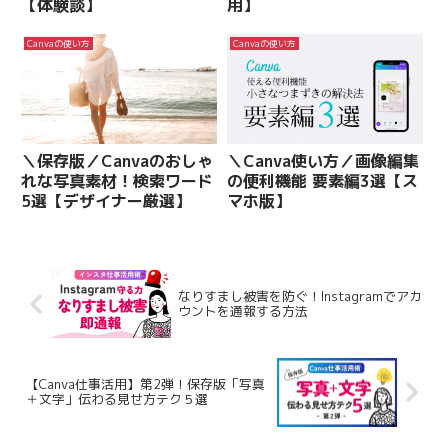
【体験談】
用】
Canvaの使い方
Canvaの使い方
＼保存版／Canvaのおしゃ
＼Canva使い方／画像編集
れな写真素材！検索ワード
の便利機能 要素編3選【ス
5選【デザイナー厳選】
マホ版】
なりすまし被害を防ぐ！Instagramでアカ
ウントを通報する方法
【Canva仕事活用】第2弾！保存版「写真
＋文字」伝わる見せ方テク５選