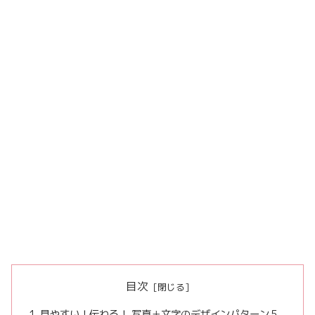
目次
見やすい！伝わる！ 写真＋文字のデザインパターン５