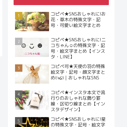
コピペ★SNSおしゃれに!お
花・草木の特殊文字・記
号・可愛い絵文字まとめ
コピペ★SNSおしゃれに!ニ
コちゃん☺︎の特殊文字・記
号・絵文字まとめ【インス
タ・LINE】
コピペ可★天使の羽の特殊
絵文字・記号・顔文字まと
め꒰ঌ໒꒱｜おしゃれなSNS
コピペ★インスタ本文で流
行りのおしゃれな飾り罫
線・区切り線まとめ【イン
スタデザイン】
コピペ★SNSおしゃれに!星
の特殊文字・記号・絵文字