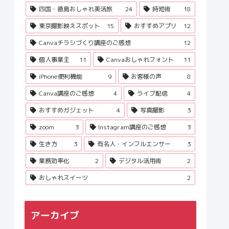
四国・徳島おしゃれ美活旅
24
時短術
18
東京撮影映えスポット
15
おすすめアプリ
12
Canvaチラシづくり講座のご感想
12
個人事業主
11
Canvaおしゃれフォント
11
iPhone便利機能
9
お客様の声
8
Canva講座のご感想
4
ライブ配信
4
おすすめガジェット
4
写真撮影
3
zoom
3
Instagram講座のご感想
3
生き方
3
有名人・インフルエンサー
3
業務効率化
2
デジタル活用術
2
おしゃれスイーツ
2
アーカイブ