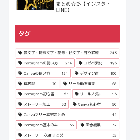
まとめ☆彡【インスタ・
LINE】
タグ
顔文字・特殊文字・記号・絵文字・飾り罫線
243
Instagramの使い方
214
コピペ素材
196
Canvaの使い方
154
デザイン術
100
体験談
70
リール動画編集
68
Instagram初心者
63
リール人気曲
56
ストーリー加工
53
Canva初心者
50
Canvaフリー素材まとめ
41
Instagram基本のキ
33
画像編集
32
ストーリーズGIFまとめ
32