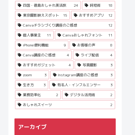
四国・徳島おしゃれ美活旅
24
時短術
18
東京撮影映えスポット
15
おすすめアプリ
12
Canvaチラシづくり講座のご感想
12
個人事業主
11
Canvaおしゃれフォント
11
iPhone便利機能
9
お客様の声
8
Canva講座のご感想
4
ライブ配信
4
おすすめガジェット
4
写真撮影
3
zoom
3
Instagram講座のご感想
3
生き方
3
有名人・インフルエンサー
3
業務効率化
2
デジタル活用術
2
おしゃれスイーツ
2
アーカイブ