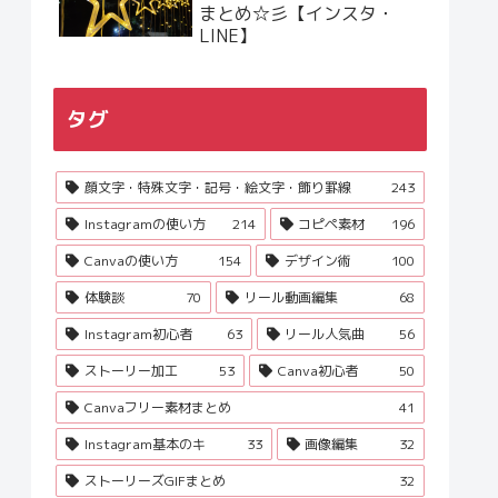
まとめ☆彡【インスタ・
LINE】
タグ
顔文字・特殊文字・記号・絵文字・飾り罫線
243
Instagramの使い方
214
コピペ素材
196
Canvaの使い方
154
デザイン術
100
体験談
70
リール動画編集
68
Instagram初心者
63
リール人気曲
56
ストーリー加工
53
Canva初心者
50
Canvaフリー素材まとめ
41
Instagram基本のキ
33
画像編集
32
ストーリーズGIFまとめ
32