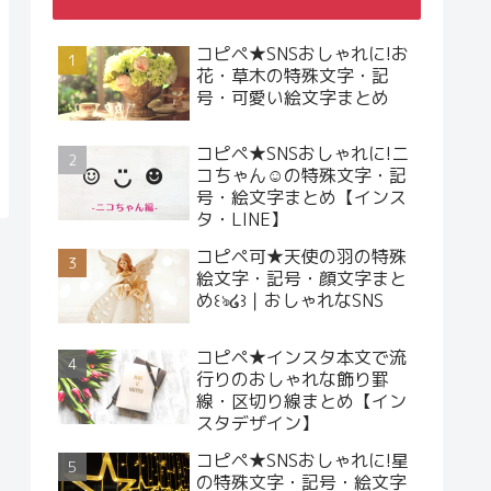
コピペ★SNSおしゃれに!お
花・草木の特殊文字・記
号・可愛い絵文字まとめ
コピペ★SNSおしゃれに!ニ
コちゃん☺︎の特殊文字・記
号・絵文字まとめ【インス
タ・LINE】
コピペ可★天使の羽の特殊
絵文字・記号・顔文字まと
め꒰ঌ໒꒱｜おしゃれなSNS
コピペ★インスタ本文で流
行りのおしゃれな飾り罫
線・区切り線まとめ【イン
スタデザイン】
コピペ★SNSおしゃれに!星
の特殊文字・記号・絵文字