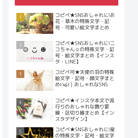
コピペ★SNSおしゃれに!お
花・草木の特殊文字・記
号・可愛い絵文字まとめ
コピペ★SNSおしゃれに!ニ
コちゃん☺︎の特殊文字・記
号・絵文字まとめ【インス
タ・LINE】
コピペ可★天使の羽の特殊
絵文字・記号・顔文字まと
め꒰ঌ໒꒱｜おしゃれなSNS
コピペ★インスタ本文で流
行りのおしゃれな飾り罫
線・区切り線まとめ【イン
スタデザイン】
コピペ★SNSおしゃれに!星
の特殊文字・記号・絵文字