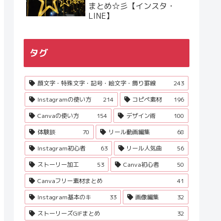
まとめ☆彡【インスタ・
LINE】
タグ
顔文字・特殊文字・記号・絵文字・飾り罫線
243
Instagramの使い方
214
コピペ素材
196
Canvaの使い方
154
デザイン術
100
体験談
70
リール動画編集
68
Instagram初心者
63
リール人気曲
56
ストーリー加工
53
Canva初心者
50
Canvaフリー素材まとめ
41
Instagram基本のキ
33
画像編集
32
ストーリーズGIFまとめ
32