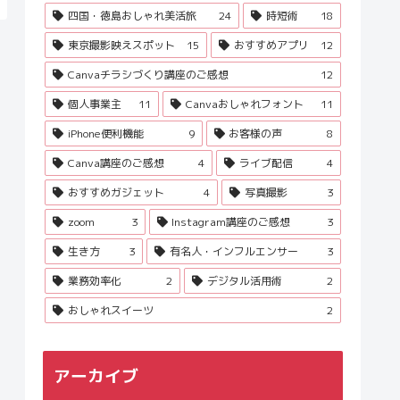
四国・徳島おしゃれ美活旅
24
時短術
18
東京撮影映えスポット
15
おすすめアプリ
12
Canvaチラシづくり講座のご感想
12
個人事業主
11
Canvaおしゃれフォント
11
iPhone便利機能
9
お客様の声
8
Canva講座のご感想
4
ライブ配信
4
おすすめガジェット
4
写真撮影
3
zoom
3
Instagram講座のご感想
3
生き方
3
有名人・インフルエンサー
3
業務効率化
2
デジタル活用術
2
おしゃれスイーツ
2
アーカイブ