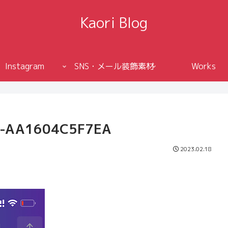
Kaori Blog
Instagram
SNS・メール装飾素材
Works
F-AA1604C5F7EA
2023.02.18