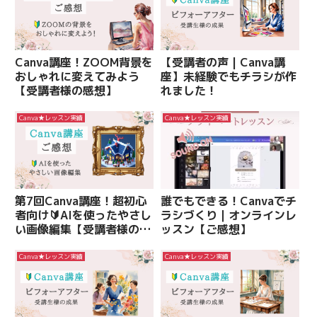
Canva講座！ZOOM背景を
【受講者の声 | Canva講
おしゃれに変えてみよう
座】未経験でもチラシが作
【受講者様の感想】
れました！
Canva★レッスン実績
Canva★レッスン実績
第7回Canva講座！超初心
誰でもできる！Canvaでチ
者向け🔰AIを使ったやさし
ラシづくり｜オンラインレ
い画像編集【受講者様の感
ッスン【ご感想】
想あり】
Canva★レッスン実績
Canva★レッスン実績