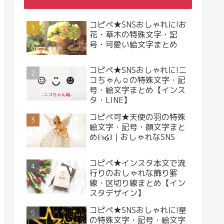
コピペ★SNSおしゃれに!お
花・草木の特殊文字・記
号・可愛い絵文字まとめ
コピペ★SNSおしゃれに!ニ
コちゃん☺︎の特殊文字・記
号・絵文字まとめ【インス
タ・LINE】
コピペ可★天使の羽の特殊
絵文字・記号・顔文字まと
め꒰ঌ໒꒱｜おしゃれなSNS
コピペ★インスタ本文で流
行りのおしゃれな飾り罫
線・区切り線まとめ【イン
スタデザイン】
コピペ★SNSおしゃれに!星
の特殊文字・記号・絵文字