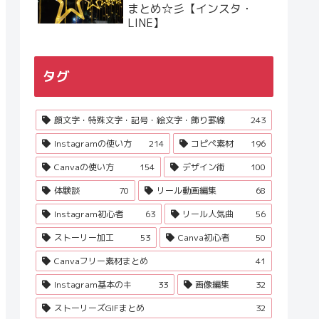
まとめ☆彡【インスタ・
LINE】
タグ
顔文字・特殊文字・記号・絵文字・飾り罫線
243
Instagramの使い方
214
コピペ素材
196
Canvaの使い方
154
デザイン術
100
体験談
70
リール動画編集
68
Instagram初心者
63
リール人気曲
56
ストーリー加工
53
Canva初心者
50
Canvaフリー素材まとめ
41
Instagram基本のキ
33
画像編集
32
ストーリーズGIFまとめ
32