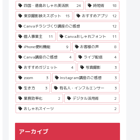
四国・徳島おしゃれ美活旅
24
時短術
18
東京撮影映えスポット
15
おすすめアプリ
12
Canvaチラシづくり講座のご感想
12
個人事業主
11
Canvaおしゃれフォント
11
iPhone便利機能
9
お客様の声
8
Canva講座のご感想
4
ライブ配信
4
おすすめガジェット
4
写真撮影
3
zoom
3
Instagram講座のご感想
3
生き方
3
有名人・インフルエンサー
3
業務効率化
2
デジタル活用術
2
おしゃれスイーツ
2
アーカイブ