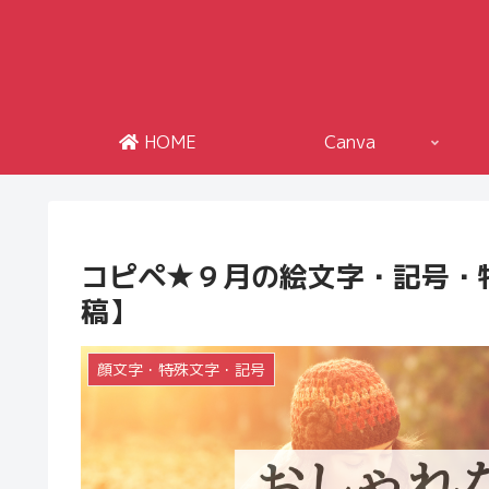
HOME
Canva
コピペ★９月の絵文字・記号・
稿】
顔文字・特殊文字・記号