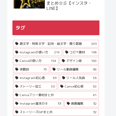
まとめ☆彡【インスタ・
LINE】
タグ
顔文字・特殊文字・記号・絵文字・飾り罫線
243
Instagramの使い方
214
コピペ素材
196
Canvaの使い方
154
デザイン術
100
体験談
70
リール動画編集
68
Instagram初心者
63
リール人気曲
56
ストーリー加工
53
Canva初心者
50
Canvaフリー素材まとめ
41
Instagram基本のキ
33
画像編集
32
ストーリーズGIFまとめ
32