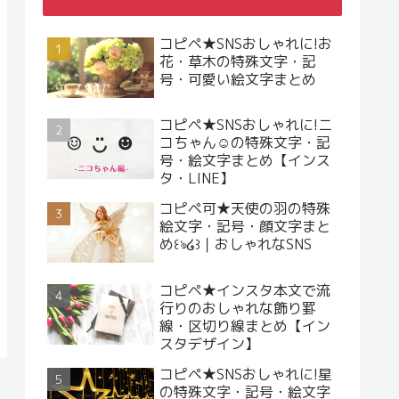
コピペ★SNSおしゃれに!お
花・草木の特殊文字・記
号・可愛い絵文字まとめ
コピペ★SNSおしゃれに!ニ
コちゃん☺︎の特殊文字・記
号・絵文字まとめ【インス
タ・LINE】
コピペ可★天使の羽の特殊
絵文字・記号・顔文字まと
め꒰ঌ໒꒱｜おしゃれなSNS
コピペ★インスタ本文で流
行りのおしゃれな飾り罫
線・区切り線まとめ【イン
スタデザイン】
コピペ★SNSおしゃれに!星
の特殊文字・記号・絵文字