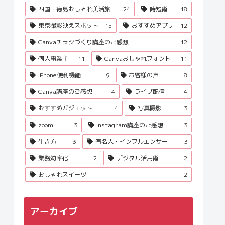
四国・徳島おしゃれ美活旅
24
時短術
18
東京撮影映えスポット
15
おすすめアプリ
12
Canvaチラシづくり講座のご感想
12
個人事業主
11
Canvaおしゃれフォント
11
iPhone便利機能
9
お客様の声
8
Canva講座のご感想
4
ライブ配信
4
おすすめガジェット
4
写真撮影
3
zoom
3
Instagram講座のご感想
3
生き方
3
有名人・インフルエンサー
3
業務効率化
2
デジタル活用術
2
おしゃれスイーツ
2
アーカイブ