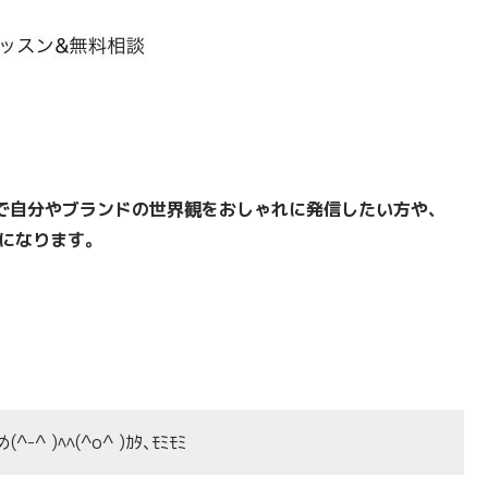
Sで自分やブランドの世界観をおしゃれに発信したい方や、
事になります。
ﾍﾍ(^o^ )ｶﾀ､ﾓﾐﾓﾐ