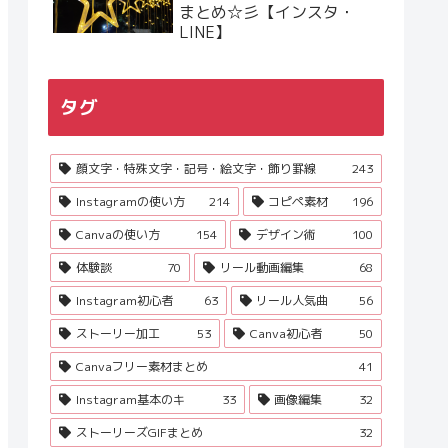
まとめ☆彡【インスタ・
LINE】
タグ
顔文字・特殊文字・記号・絵文字・飾り罫線
243
Instagramの使い方
214
コピペ素材
196
Canvaの使い方
154
デザイン術
100
体験談
70
リール動画編集
68
Instagram初心者
63
リール人気曲
56
ストーリー加工
53
Canva初心者
50
Canvaフリー素材まとめ
41
Instagram基本のキ
33
画像編集
32
ストーリーズGIFまとめ
32