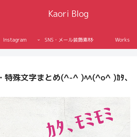
Kaori Blog
Instagram
SNS・メール装飾素材
Works
字まとめ(^-^ )ﾍﾍ(^o^ )ｶﾀ､