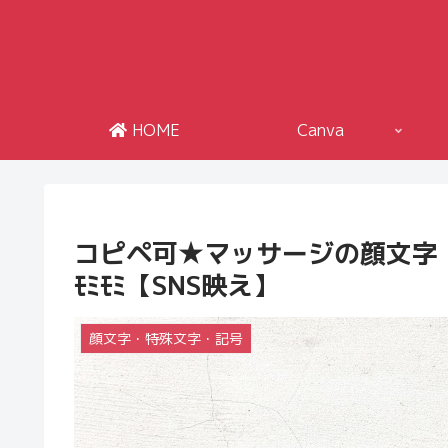
HOME
Canva
コピペ可★マッサージの顔文字・特殊文
ﾓﾐﾓﾐ【SNS映え】
顔文字・特殊文字・記号