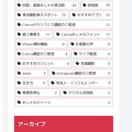
四国・徳島おしゃれ美活旅
24
時短術
18
東京撮影映えスポット
15
おすすめアプリ
12
Canvaチラシづくり講座のご感想
12
個人事業主
11
Canvaおしゃれフォント
11
iPhone便利機能
9
お客様の声
8
Canva講座のご感想
4
ライブ配信
4
おすすめガジェット
4
写真撮影
3
zoom
3
Instagram講座のご感想
3
生き方
3
有名人・インフルエンサー
3
業務効率化
2
デジタル活用術
2
おしゃれスイーツ
2
アーカイブ