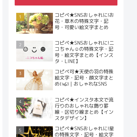
コピペ★SNSおしゃれに!お
花・草木の特殊文字・記
号・可愛い絵文字まとめ
コピペ★SNSおしゃれに!ニ
コちゃん☺︎の特殊文字・記
号・絵文字まとめ【インス
タ・LINE】
コピペ可★天使の羽の特殊
絵文字・記号・顔文字まと
め꒰ঌ໒꒱｜おしゃれなSNS
コピペ★インスタ本文で流
行りのおしゃれな飾り罫
線・区切り線まとめ【イン
スタデザイン】
コピペ★SNSおしゃれに!星
の特殊文字・記号・絵文字