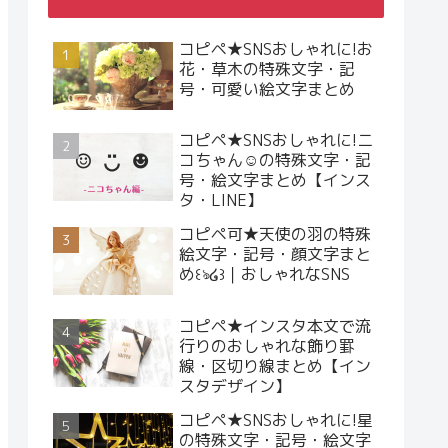
コピペ★SNSおしゃれに!お
花・草木の特殊文字・記
号・可愛い絵文字まとめ
コピペ★SNSおしゃれに!ニ
コちゃん☺︎の特殊文字・記
号・絵文字まとめ【インス
タ・LINE】
コピペ可★天使の羽の特殊
絵文字・記号・顔文字まと
め꒰ঌ໒꒱｜おしゃれなSNS
コピペ★インスタ本文で流
行りのおしゃれな飾り罫
線・区切り線まとめ【イン
スタデザイン】
コピペ★SNSおしゃれに!星
の特殊文字・記号・絵文字