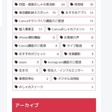
四国・徳島おしゃれ美活旅
24
時短術
18
東京撮影映えスポット
15
おすすめアプリ
12
Canvaチラシづくり講座のご感想
12
個人事業主
11
Canvaおしゃれフォント
11
iPhone便利機能
9
お客様の声
8
Canva講座のご感想
4
ライブ配信
4
おすすめガジェット
4
写真撮影
3
zoom
3
Instagram講座のご感想
3
生き方
3
有名人・インフルエンサー
3
業務効率化
2
デジタル活用術
2
おしゃれスイーツ
2
アーカイブ