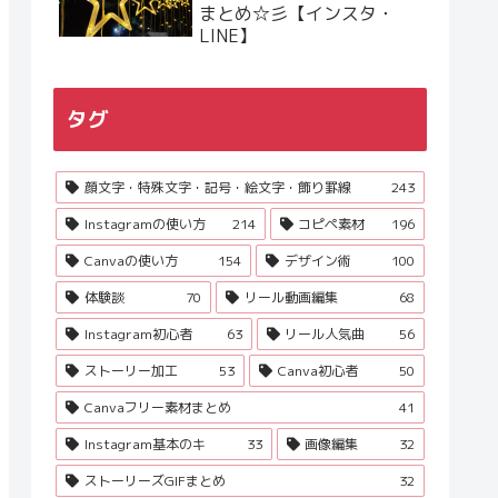
まとめ☆彡【インスタ・
LINE】
タグ
顔文字・特殊文字・記号・絵文字・飾り罫線
243
Instagramの使い方
214
コピペ素材
196
Canvaの使い方
154
デザイン術
100
体験談
70
リール動画編集
68
Instagram初心者
63
リール人気曲
56
ストーリー加工
53
Canva初心者
50
Canvaフリー素材まとめ
41
Instagram基本のキ
33
画像編集
32
ストーリーズGIFまとめ
32