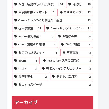
四国・徳島おしゃれ美活旅
24
時短術
18
東京撮影映えスポット
15
おすすめアプリ
12
Canvaチラシづくり講座のご感想
12
個人事業主
11
Canvaおしゃれフォント
11
iPhone便利機能
9
お客様の声
8
Canva講座のご感想
4
ライブ配信
4
おすすめガジェット
4
写真撮影
3
zoom
3
Instagram講座のご感想
3
生き方
3
有名人・インフルエンサー
3
業務効率化
2
デジタル活用術
2
おしゃれスイーツ
2
アーカイブ