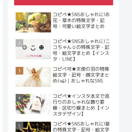
コピペ★SNSおしゃれに!お
花・草木の特殊文字・記
号・可愛い絵文字まとめ
コピペ★SNSおしゃれに!ニ
コちゃん☺︎の特殊文字・記
号・絵文字まとめ【インス
タ・LINE】
コピペ可★天使の羽の特殊
絵文字・記号・顔文字まと
め꒰ঌ໒꒱｜おしゃれなSNS
コピペ★インスタ本文で流
行りのおしゃれな飾り罫
線・区切り線まとめ【イン
スタデザイン】
コピペ★SNSおしゃれに!星
の特殊文字・記号・絵文字