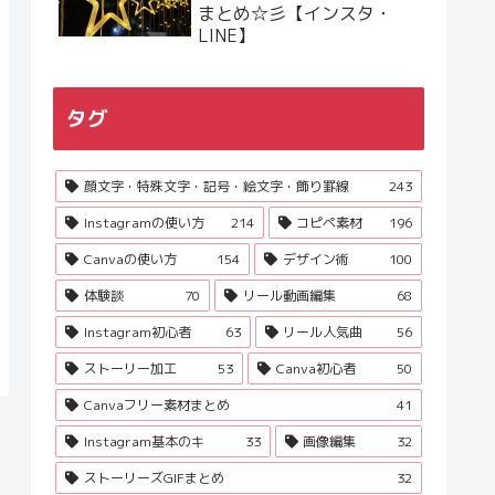
まとめ☆彡【インスタ・
LINE】
タグ
顔文字・特殊文字・記号・絵文字・飾り罫線
243
Instagramの使い方
214
コピペ素材
196
Canvaの使い方
154
デザイン術
100
体験談
70
リール動画編集
68
Instagram初心者
63
リール人気曲
56
ストーリー加工
53
Canva初心者
50
Canvaフリー素材まとめ
41
Instagram基本のキ
33
画像編集
32
ストーリーズGIFまとめ
32