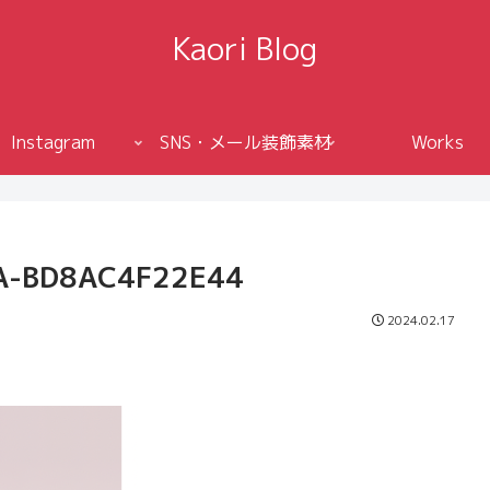
Kaori Blog
Instagram
SNS・メール装飾素材
Works
A-BD8AC4F22E44
2024.02.17