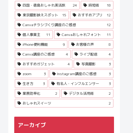
四国・徳島おしゃれ美活旅
24
時短術
18
東京撮影映えスポット
15
おすすめアプリ
12
Canvaチラシづくり講座のご感想
12
個人事業主
11
Canvaおしゃれフォント
11
iPhone便利機能
9
お客様の声
8
Canva講座のご感想
4
ライブ配信
4
おすすめガジェット
4
写真撮影
3
zoom
3
Instagram講座のご感想
3
生き方
3
有名人・インフルエンサー
3
業務効率化
2
デジタル活用術
2
おしゃれスイーツ
2
アーカイブ