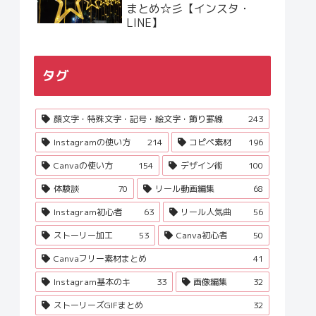
まとめ☆彡【インスタ・
LINE】
タグ
顔文字・特殊文字・記号・絵文字・飾り罫線
243
Instagramの使い方
214
コピペ素材
196
Canvaの使い方
154
デザイン術
100
体験談
70
リール動画編集
68
Instagram初心者
63
リール人気曲
56
ストーリー加工
53
Canva初心者
50
Canvaフリー素材まとめ
41
Instagram基本のキ
33
画像編集
32
ストーリーズGIFまとめ
32