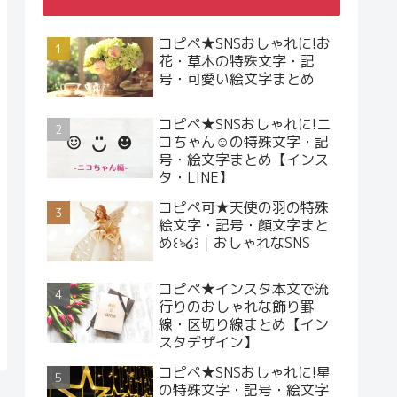
コピペ★SNSおしゃれに!お
花・草木の特殊文字・記
号・可愛い絵文字まとめ
コピペ★SNSおしゃれに!ニ
コちゃん☺︎の特殊文字・記
号・絵文字まとめ【インス
タ・LINE】
コピペ可★天使の羽の特殊
絵文字・記号・顔文字まと
め꒰ঌ໒꒱｜おしゃれなSNS
コピペ★インスタ本文で流
行りのおしゃれな飾り罫
線・区切り線まとめ【イン
スタデザイン】
コピペ★SNSおしゃれに!星
の特殊文字・記号・絵文字