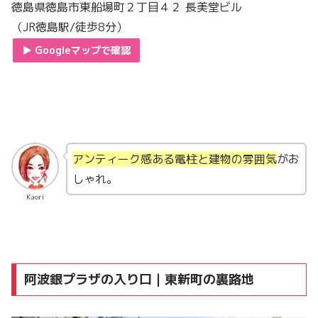
徳島県徳島市東船場町２丁目４２ 長美堂ビル
（JR徳島駅/徒歩8分）
▶︎ Googleマップで確認
アンティーク感ある電柱と建物の雰囲気
がお
しゃれ。
Kaori
阿波銀プラザの入り口｜東新町の裏路地