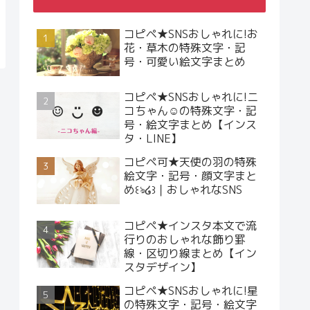
コピペ★SNSおしゃれに!お
花・草木の特殊文字・記
号・可愛い絵文字まとめ
コピペ★SNSおしゃれに!ニ
コちゃん☺︎の特殊文字・記
号・絵文字まとめ【インス
タ・LINE】
コピペ可★天使の羽の特殊
絵文字・記号・顔文字まと
め꒰ঌ໒꒱｜おしゃれなSNS
コピペ★インスタ本文で流
行りのおしゃれな飾り罫
線・区切り線まとめ【イン
スタデザイン】
コピペ★SNSおしゃれに!星
の特殊文字・記号・絵文字