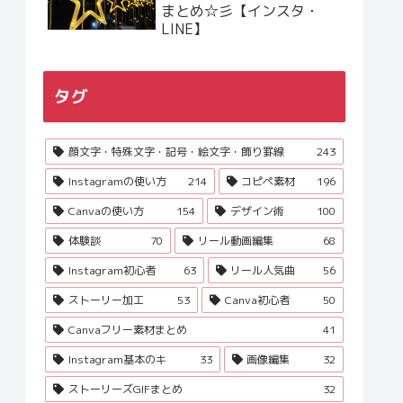
まとめ☆彡【インスタ・
LINE】
タグ
顔文字・特殊文字・記号・絵文字・飾り罫線
243
Instagramの使い方
214
コピペ素材
196
Canvaの使い方
154
デザイン術
100
体験談
70
リール動画編集
68
Instagram初心者
63
リール人気曲
56
ストーリー加工
53
Canva初心者
50
Canvaフリー素材まとめ
41
Instagram基本のキ
33
画像編集
32
ストーリーズGIFまとめ
32