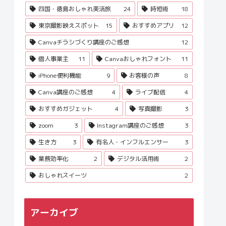
四国・徳島おしゃれ美活旅
24
時短術
18
東京撮影映えスポット
15
おすすめアプリ
12
Canvaチラシづくり講座のご感想
12
個人事業主
11
Canvaおしゃれフォント
11
iPhone便利機能
9
お客様の声
8
Canva講座のご感想
4
ライブ配信
4
おすすめガジェット
4
写真撮影
3
zoom
3
Instagram講座のご感想
3
生き方
3
有名人・インフルエンサー
3
業務効率化
2
デジタル活用術
2
おしゃれスイーツ
2
アーカイブ