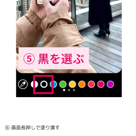
⑥ 画面長押しで塗り潰す