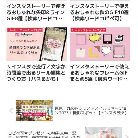
インスタストーリーで使え
インスタストーリーで使え
るおしゃれな矢印&ライン
るおしゃれな秋のGIF10選
GIF8選【検索ワードコピ
【検索ワードコピペ可】
ペ可】
リール・ストーリーズ加工
リール・ストーリーズ加工
＼インスタで流行／文字が
インスタストーリーで使え
時間差で出るリール編集と
るおしゃれなフレームGIF
つくり方【バスるかも】
まとめ5選【検索ワードコ
ピペ可】
東京・丸の内クリスマスイルミネーショ
ン2023！撮影スポット【インスタ映え】
コピペ可★プレゼントの特殊文字・記
号・絵文字・顔文字まとめ畄【インスタ