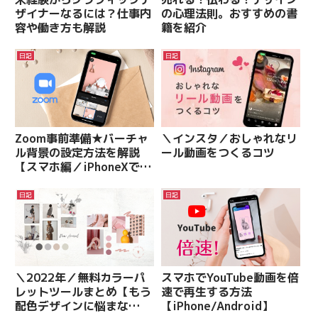
ザイナーなるには？仕事内
の心理法則。おすすめの書
容や働き方も解説
籍を紹介
日記
日記
Zoom事前準備★バーチャ
＼インスタ／おしゃれなリ
ル背景の設定方法を解説
ール動画をつくるコツ
【スマホ編／iPhoneXで検
証済】
日記
日記
＼2022年／無料カラーパ
スマホでYouTube動画を倍
レットツールまとめ【もう
速で再生する方法
配色デザインに悩まな
【iPhone/Android】