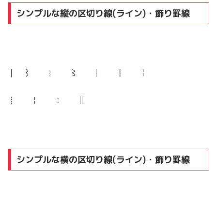
シンプルな縦の区切り線(ライン)・飾り罫線
｜ ⌇ ︴ 〻 ┊ ┋ ￤
┋ ￤ ： ║
シンプルな横の区切り線(ライン)・飾り罫線