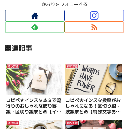
かおりをフォローする
関連記事
飾り罫線
飾り罫線
コピペ★インスタ本文で流
コピペ★インスタ投稿がお
行りのおしゃれな飾り罫
しゃれになる！区切り線・
線・区切り線まとめ【イン
波線まとめ【特殊文字あ
スタデザイン】
り】
飾り罫線
飾り罫線